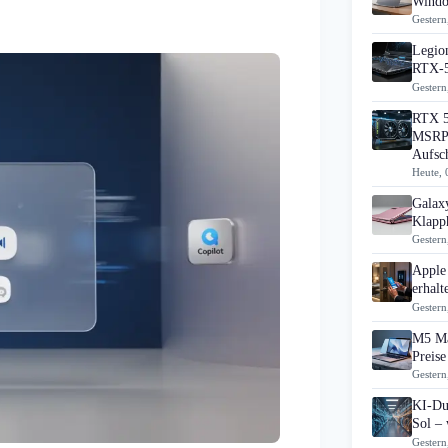
Windo
Gestern
Legion
RTX-5
Gestern
RTX 5
MSRP 
Aufsc
Heute, 
Galax
Klapp
Gestern
Apple
erhal
Gestern
M5 Ma
Preise
Gestern
KI-Du
Sol – 
Gestern