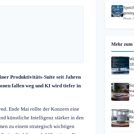
Speic
gesti
Heute, 
Mehr zum
Wi
18
Heu
iner Produktivitäts-Suite seit Jahren
onen fallen weg und KI wird tiefer in
Sm
wa
Heu
end. Ende Mai rollte der Konzern eine
Ma
nd künstliche Intelligenz stärker in den
Re
Heu
Do
men zu einem strategisch wichtigen