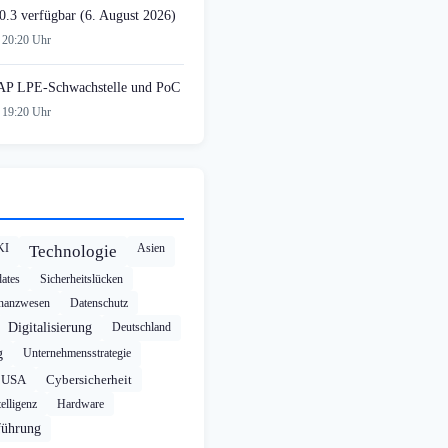
0.3 verfügbar (6. August 2026)
 20:20 Uhr
AP LPE-Schwachstelle und PoC
 19:20 Uhr
KI
Asien
Technologie
ates
Sicherheitslücken
nanzwesen
Datenschutz
Digitalisierung
Deutschland
g
Unternehmensstrategie
USA
Cybersicherheit
elligenz
Hardware
führung