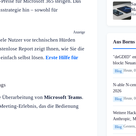
Preise für Microsoft 365 steigen. Das
Sa
strategie hin – sowohl für
Ma
Heu
Anzeige
iele Nutzer vor technischen Hürden
Aus Borns 
tenlose Report zeigt Ihnen, wie Sie die
"deGDID" en
einfach selbst lösen.
Erste Hilfe für
blockt Neuan
Heute, 
Blog
ngs
N-able N-cen
2026
de Überarbeitung von
Microsoft Teams
.
Heute, 
Blog
Meeting-Erlebnis, das die Bedienung
Weitere Hack
Anthropic, 
Gestern,
Blog