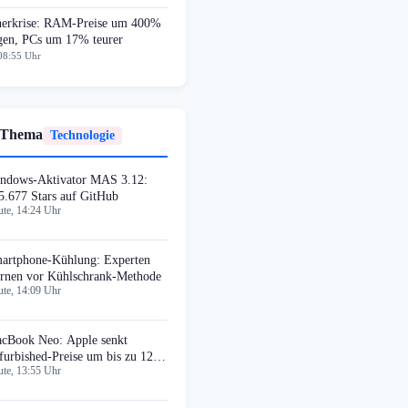
herkrise: RAM-Preise um 400%
egen, PCs um 17% teurer
08:55 Uhr
 Thema
Technologie
ndows-Aktivator MAS 3.12:
5.677 Stars auf GitHub
te, 14:24 Uhr
artphone-Kühlung: Experten
rnen vor Kühlschrank-Methode
te, 14:09 Uhr
cBook Neo: Apple senkt
furbished-Preise um bis zu 120
te, 13:55 Uhr
llar