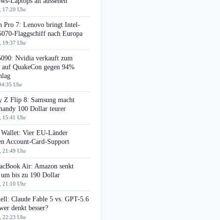
ws-Laptops alt aussehen
, 17:20 Uhr
 Pro 7: Lenovo bringt Intel-
070-Flaggschiff nach Europa
, 19:37 Uhr
090: Nvidia verkauft zum
auf QuakeCon gegen 94%
hlag
04:35 Uhr
y Z Flip 8: Samsung macht
handy 100 Dollar teurer
, 15:41 Uhr
 Wallet: Vier EU-Länder
ten Account-Card-Support
, 21:49 Uhr
cBook Air: Amazon senkt
 um bis zu 190 Dollar
, 21:10 Uhr
ell: Claude Fable 5 vs. GPT-5.6
wer denkt besser?
, 22:23 Uhr