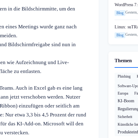
WordPress 7.
ern in die Bildschirmmitte, um den
Gestern,
Blog
en eines Meetings wurde ganz nach
Linux: suTR
Gestern,
rmeiden.
Blog
nd Bildschirmfreigabe sind nun in
Themen
nen wie Aufzeichnung und Live-
läche zu entlasten.
Phishing
Software-Upd
Teams. Auch in Excel gab es eine lang
Europa
Fi
ann jetzt verschoben werden. Nutzer
KI-Boom
(Ribbon) einzufügen oder seitlich am
Regulierun
: Nur etwa 3,3 bis 4,5 Prozent der rund
Sicherheit
für das KI-Add-on. Microsoft will den
Künstliche Int
zu verstecken.
Produktein