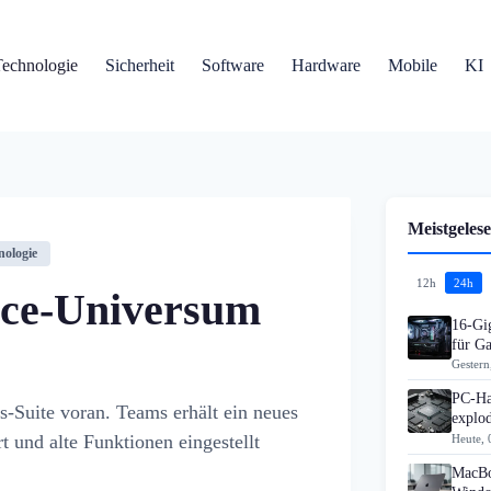
Technologie
Sicherheit
Software
Hardware
Mobile
KI
Meistgelese
nologie
12h
24h
fice-Universum
16-Gi
für G
Gestern
PC-Ha
ts-Suite voran. Teams erhält ein neues
explo
 und alte Funktionen eingestellt
Heute, 
MacBo