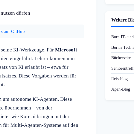
 nutzen dürfen
Weitere Bl
s auf GitHub
Born IT- un
Born's Tech
er seine KI-Werkzeuge. Für
Microsoft
Bücherseite
nien eingeführt. Lehrer können nun
atz von KI erlaubt ist – etwa für
Seniorentref
Aufsatzes. Diese Vorgaben werden für
Reiseblog
ht.
Japan-Blog
 um autonome KI-Agenten. Diese
ice übernehmen – von der
eter wie Kore.ai bringen mit der
n für Multi-Agenten-Systeme auf den