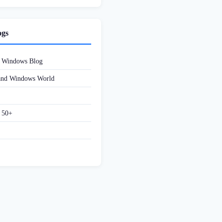
ogs
d Windows Blog
 and Windows World
f 50+