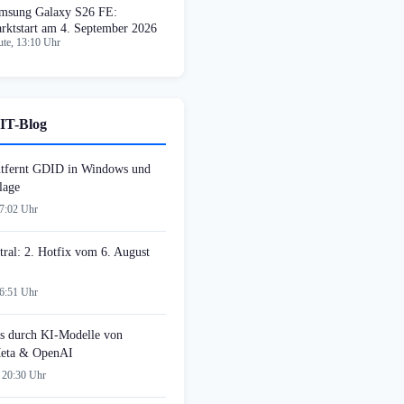
msung Galaxy S26 FE:
rktstart am 4. September 2026
te, 13:10 Uhr
IT-Blog
tfernt GDID in Windows und
lage
07:02 Uhr
tral: 2. Hotfix vom 6. August
06:51 Uhr
s durch KI-Modelle von
Meta & OpenAI
 20:30 Uhr