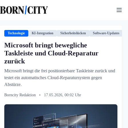
Zum
Inhalt
springen
Technologie
KI-Integration
Sicherheitslücken
Software-Updates
T
Microsoft bringt bewegliche
Taskleiste und Cloud-Reparatur
zurück
Microsoft bringt die frei positionierbare Taskleiste zurück und
testet ein automatisches Cloud-Reparatursystem gegen
Abstürze.
Borncity Redaktion
•
17.05.2026, 00:02 Uhr