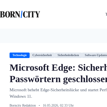
Zum
Inhalt
springen
Technologie
Cybersicherheit
Sicherheitslücken
Software-Updates
Microsoft Edge: Sicherh
Passwörtern geschlosse
Microsoft behebt Edge-Sicherheitslücke und startet Per
Windows 11.
Borncity Redaktion
•
16.05.2026, 02:33 Uhr