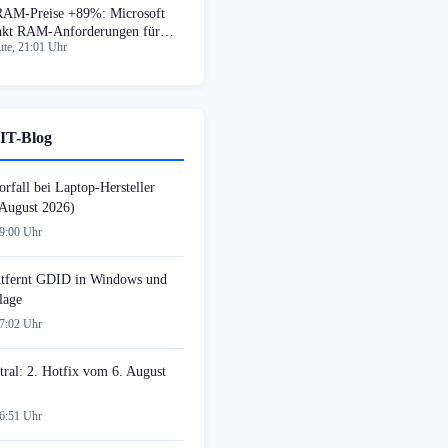
AM-Preise +89%: Microsoft
nkt RAM-Anforderungen für
te, 21:01 Uhr
ndows 11
IT-Blog
rfall bei Laptop-Hersteller
August 2026)
09:00 Uhr
tfernt GDID in Windows und
lage
07:02 Uhr
tral: 2. Hotfix vom 6. August
06:51 Uhr