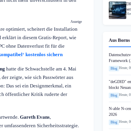
rt nicht mehr unverschlüsselt in den
DR
se
Heu
Wi
Anzeige
 optimiert, scheitert die Installation
 erklärt in diesem Gratis-Report, wie
Aus Borns 
C ohne Datenverlust fit für die
ompatibel‘ kostenlos sichern
Datenschutzvo
Framework (
Heute, 
ing
hatte die Schwachstelle am 4. Mai
Blog
 der zeigte, wie sich Passwörter aus
"deGDID" en
on: Das sei ein Designmerkmal, ein
blockt Neuan
 öffentlicher Kritik ruderte der
Heute, 
Blog
N-able N-cen
2026
ehrtwende.
Gareth Evans
,
Heute, 
Blog
ner umfassenderen Sicherheitsstrategie.