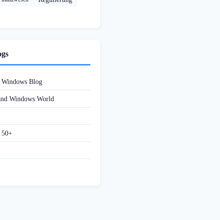
ogs
d Windows Blog
 and Windows World
f 50+