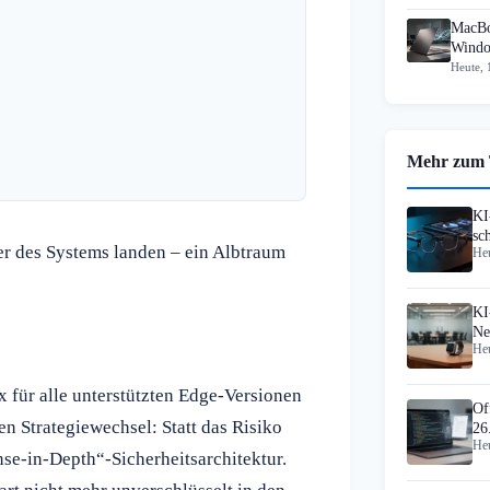
MacBo
Windo
Heute, 
Mehr zum
KI
sc
er des Systems landen – ein Albtraum
Heu
Gl
KI
Ne
Heu
Vi
 für alle unterstützten Edge-Versionen
Of
n Strategiewechsel: Statt das Risiko
26
Heu
nse-in-Depth“-Sicherheitsarchitektur.