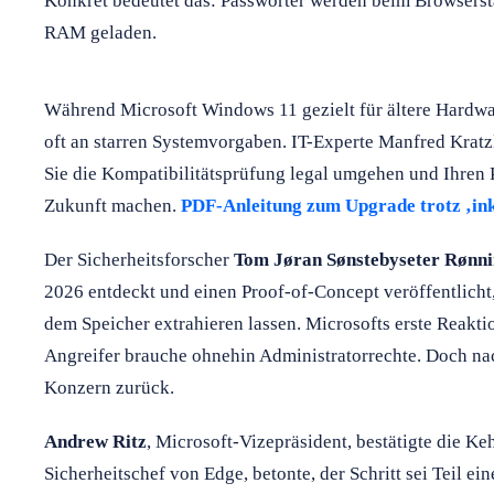
Konkret bedeutet das: Passwörter werden beim Browsersta
RAM geladen.
Während Microsoft Windows 11 gezielt für ältere Hardware
oft an starren Systemvorgaben. IT-Experte Manfred Kratzl
Sie die Kompatibilitätsprüfung legal umgehen und Ihren P
Zukunft machen.
PDF-Anleitung zum Upgrade trotz ‚ink
Der Sicherheitsforscher
Tom Jøran Sønstebyseter Rønn
2026 entdeckt und einen Proof-of-Concept veröffentlicht,
dem Speicher extrahieren lassen. Microsofts erste Reakti
Angreifer brauche ohnehin Administratorrechte. Doch nach
Konzern zurück.
Andrew Ritz
, Microsoft-Vizepräsident, bestätigte die K
Sicherheitschef von Edge, betonte, der Schritt sei Teil ei