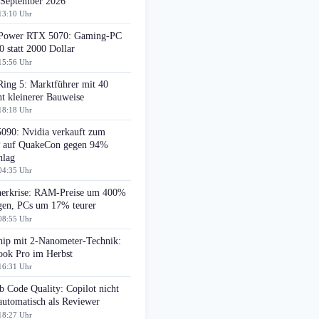
 September 2026
13:10 Uhr
ower RTX 5070: Gaming-PC
0 statt 2000 Dollar
15:56 Uhr
Ring 5: Marktführer mit 40
t kleinerer Bauweise
18:18 Uhr
090: Nvidia verkauft zum
auf QuakeCon gegen 94%
hlag
04:35 Uhr
herkrise: RAM-Preise um 400%
egen, PCs um 17% teurer
08:55 Uhr
ip mit 2-Nanometer-Technik:
ok Pro im Herbst
16:31 Uhr
 Code Quality: Copilot nicht
automatisch als Reviewer
18:27 Uhr