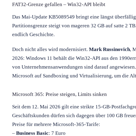
FAT32-Grenze gefallen – Win32-API bleibt
Das Mai-Update KB5089549 bringt eine längst überfälli
Partitionsgrenze steigt von mageren 32 GB auf satte 2 T
endlich Geschichte.
Doch nicht alles wird modernisiert.
Mark Russinovich
, 
2026: Windows 11 behält die Win32-API aus den 1990ern
von Unternehmensanwendungen sind darauf angewiesen. St
Microsoft auf Sandboxing und Virtualisierung, um die Alt
Microsoft 365: Preise steigen, Limits sinken
Seit dem 12. Mai 2026 gilt eine strikte 15-GB-Postfachgr
Geschäftskunden dürfen sich dagegen über 100 GB freuen.
Preise für mehrere Microsoft-365-Tarife:
–
Business Basic
: 7 Euro