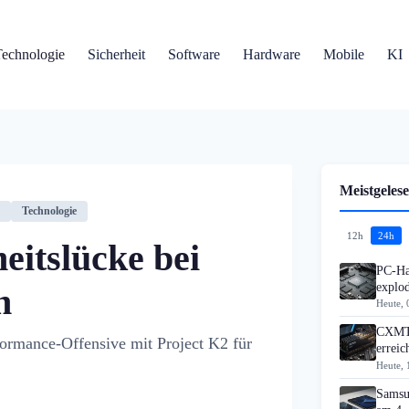
Technologie
Sicherheit
Software
Hardware
Mobile
KI
Meistgelese
Technologie
12h
24h
eitslücke bei
PC-Ha
explo
n
Heute, 
CXMT 
formance-Offensive mit Project K2 für
errei
Heute, 
Samsu