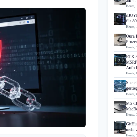
am 4.
Heute, 
iBUYP
für 80
Heute, 
Oura 
Prozen
Heute, 
RTX 5
MSRP 
Aufsc
Heute, 
Speic
gesti
Heute, 
M6-Ch
MacBo
Heute, 
GitHub
mehr 
Heute, 