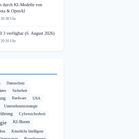
s durch KI-Modelle von
Meta & OpenAI
 20:30 Uhr
0.3 verfügbar (6. August 2026)
 20:20 Uhr
a
Datenschutz
ates
Sicherheit
rung
Hardware
USA
Unternehmensstrategie
führung
Cybersicherheit
KI-Boom
gie
cken
Künstliche Intelligenz
Finanzwesen
Regulierung