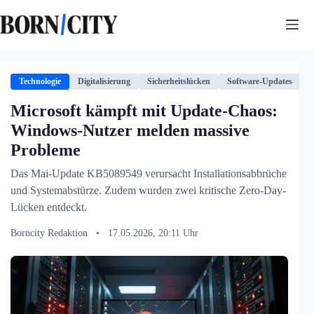
Zum
Inhalt
springen
Technologie
Digitalisierung
Sicherheitslücken
Software-Updates
T
Microsoft kämpft mit Update-Chaos:
Windows-Nutzer melden massive
Probleme
Das Mai-Update KB5089549 verursacht Installationsabbrüche
und Systemabstürze. Zudem wurden zwei kritische Zero-Day-
Lücken entdeckt.
Borncity Redaktion
•
17.05.2026, 20:11 Uhr