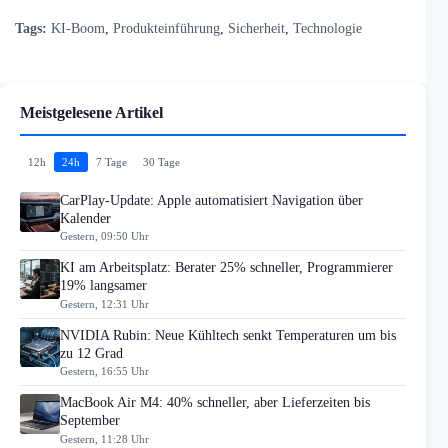
Tags:
KI-Boom
,
Produkteinführung
,
Sicherheit
,
Technologie
Meistgelesene Artikel
12h
24h
7 Tage
30 Tage
CarPlay-Update: Apple automatisiert Navigation über
Kalender
Gestern, 09:50 Uhr
KI am Arbeitsplatz: Berater 25% schneller, Programmierer
19% langsamer
Gestern, 12:31 Uhr
NVIDIA Rubin: Neue Kühltech senkt Temperaturen um bis
zu 12 Grad
Gestern, 16:55 Uhr
MacBook Air M4: 40% schneller, aber Lieferzeiten bis
September
Gestern, 11:28 Uhr