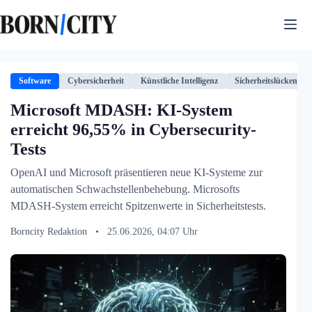
Zum
Inhalt
springen
Software
Cybersicherheit
Künstliche Intelligenz
Sicherheitslücken
Microsoft MDASH: KI-System
erreicht 96,55% in Cybersecurity-
Tests
OpenAI und Microsoft präsentieren neue KI-Systeme zur
automatischen Schwachstellenbehebung. Microsofts
MDASH-System erreicht Spitzenwerte in Sicherheitstests.
Borncity Redaktion
•
25.06.2026, 04:07 Uhr