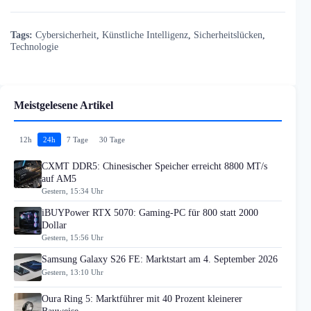
Tags:
Cybersicherheit
,
Künstliche Intelligenz
,
Sicherheitslücken
,
Technologie
Meistgelesene Artikel
12h
24h
7 Tage
30 Tage
CXMT DDR5: Chinesischer Speicher erreicht 8800 MT/s
auf AM5
Gestern, 15:34 Uhr
iBUYPower RTX 5070: Gaming-PC für 800 statt 2000
Dollar
Gestern, 15:56 Uhr
Samsung Galaxy S26 FE: Marktstart am 4. September 2026
Gestern, 13:10 Uhr
Oura Ring 5: Marktführer mit 40 Prozent kleinerer