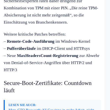
Sicherheitsexperten raten daher dringend zur
Kombination von TPM mit einer PIN. „Die reine TPM-
Absicherung ist nicht mehr zeitgemäß“, so die
Einschätzung von Branchenkennern.
Weitere kritische Patches betreffen:
–
Remote-Code-Ausführung
im Windows-Kernel
–
Pufferüberläufe
im DHCP-Client und HTTP.sys
– Neue
MaxHeadersCount-Registrierung
zur Abwehr
von Denial-of-Service-Angriffen über HTTP/2 und
HTTP/3
Secure-Boot-Zertifikate: Countdown
läuft
LESEN SIE AUCH:
Meta-CTO Bosworth: KI-Gewinne in mehr Arbeit, nicht