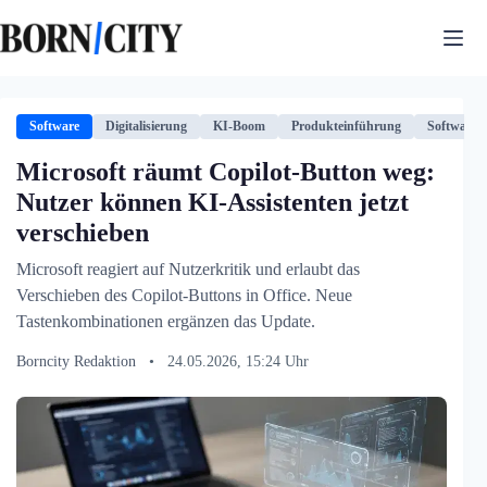
Zum
Inhalt
springen
Software
Digitalisierung
KI-Boom
Produkteinführung
Software
Microsoft räumt Copilot-Button weg:
Nutzer können KI-Assistenten jetzt
verschieben
Microsoft reagiert auf Nutzerkritik und erlaubt das
Verschieben des Copilot-Buttons in Office. Neue
Tastenkombinationen ergänzen das Update.
Borncity Redaktion
•
24.05.2026, 15:24 Uhr