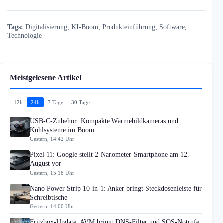
Tags:
Digitalisierung
,
KI-Boom
,
Produkteinführung
,
Software
,
Technologie
Meistgelesene Artikel
12h
24h
7 Tage
30 Tage
USB-C-Zubehör: Kompakte Wärmebildkameras und
Kühlsysteme im Boom
Gestern, 14:42 Uhr
Pixel 11: Google stellt 2-Nanometer-Smartphone am 12.
August vor
Gestern, 15:18 Uhr
Nano Power Strip 10-in-1: Anker bringt Steckdosenleiste für
Schreibtische
Gestern, 14:00 Uhr
Fritzbox-Update: AVM bringt DNS-Filter und SOS-Notrufe