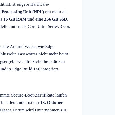
tlich strengere Hardware-
 Processing Unit (NPU)
mit mehr als
ns
16 GB RAM
und eine
256 GB SSD
.
lle mit Intels Core Ultra Series 3 vor,
te die Art und Weise, wie Edge
chlüsselte Passwörter nicht mehr beim
ngsergebnisse, die Sicherheitslücken
 und in Edge Build 148 integriert.
immte Secure-Boot-Zertifikate laufen
ch bedeutender ist der
13. Oktober
. Dieses Datum wird Unternehmen zur