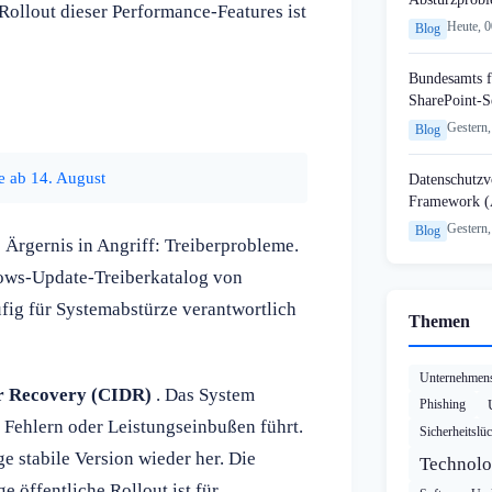
Rollout dieser Performance-Features ist
Heute, 
Blog
Bundesamts f
SharePoint-S
Gestern,
Blog
e ab 14. August
Datenschutzvo
Framework (
Gestern,
Blog
Ärgernis in Angriff: Treiberprobleme.
dows-Update-Treiberkatalog von
ufig für Systemabstürze verantwortlich
Themen
Unternehmens
er Recovery (CIDR)
. Das System
Phishing
u Fehlern oder Leistungseinbußen führt.
Sicherheitslü
ge stabile Version wieder her. Die
Technolo
e öffentliche Rollout ist für