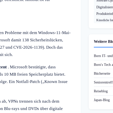
Software-Upd
Digitalisie
Produktein
Künstliche Int
llen Probleme mit dem Windows-11-Mai-
soft damit 138 Sicherheitslücken,
Weitere Bl
1127 und CVE-2026-1139). Doch das
t sich.
Born IT- un
Born's Tech
zent
. Microsoft bestätigte, dass
Bücherseite
ls 10 MB freien Speicherplatz bietet.
lge. Ein Notfall-Patch („Known Issue
Seniorentref
Reiseblog
Japan-Blog
 ab, VPNs trennen sich nach dem
n Blu-rays und DVDs über digitale