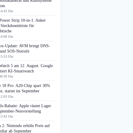
bildkameras und Kühlsysteme
oom
14:42 Uhr
Power Strip 10-in-1: Anker
 Steckdosenleiste für
btische
14:00 Uhr
box-Update: AVM bringt DNS-
r und SOS-Notrufe
15:53 Uhr
 Watch 5 am 12. August: Google
tiert KI-Smartwatch
00:59 Uhr
e 18 Pro: A20-Chip spart 30%
e, startet im September
12:03 Uhr
ds-Rabatte: Apple räumt Lager
eptember-Neuvorstellung
13:43 Uhr
 2: Nintendo erhöht Preis auf
ollar ab September