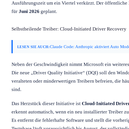
Ausführungszeit um ein Viertel verkürzt. Der öffentliche 
für
Juni 2026
geplant.
Selbstheilende Treiber: Cloud-Initiated Driver Recovery
Claude Code: Anthropic aktiviert Auto Mod
LESEN SIE AUCH:
Neben der Geschwindigkeit nimmt Microsoft ein weiteres 
Die neue „Driver Quality Initiative“ (DQI) soll den Win
veralteten oder minderwertigen Treibern befreien, die hä
sind.
Das Herzstück dieser Initiative ist
Cloud-Initiated Driv
erkennt automatisch, wenn ein neu installierter Treiber z
Es entfernt die fehlerhafte Software und stellt die vorheri
Testphase läuft voraussichtlich bis August, der vollständig