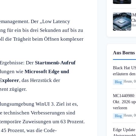
iM
Ch
rgiemanagement. Der „Low Latency
Heu
ng für ein bis drei Sekunden auf bis zu
oll die Trägheit beim Öffnen komplexer
Aus Borns 
 Ergebnisse: Der
Startmenü-Aufruf
Black Hat U
endungen wie
Microsoft Edge und
erläutern de
Explorer
, das Herzstück der
Heute, 
Blog
zent zügiger.
MC1440980: 
Okt. 2026 up
klungsumgebung WinUI 3. Ziel ist es,
verloren
e technischen Verbesserungen sind
Heute, 
Blog
 temporäre Zuweisungen um 63 Prozent.
Edge Update 
 45 Prozent, was die Code-
Absturzprob