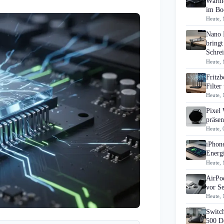
Wärme
im B
Heute, 
Nano 
bringt
Schrei
Heute, 
Fritz
Filte
Heute, 
Pixel
präsen
Heute, 
iPhon
Energi
Heute, 
AirPo
vor S
Heute, 
Switch
500 D