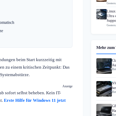
Gestern
Linux
Ultra 
Suppo
tomatisch
Gestern
ze
Mehr zum
ndungen beim Start kurzzeitig mit
Cl
Au
n zu einem kritischen Zeitpunkt: Das
Heu
 Systemabstürze.
NV
Anzeige
be
 sofort selbst beheben. Kein IT-
Heu
ni
ht.
Erste Hilfe für Windows 11 jetzt
GP
Ha
Heu
1.