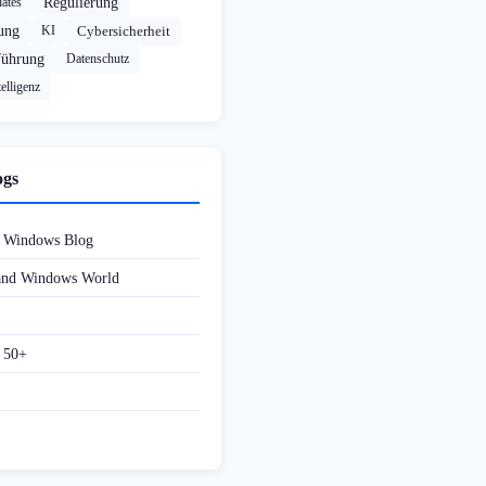
ates
Regulierung
rung
KI
Cybersicherheit
führung
Datenschutz
elligenz
ogs
d Windows Blog
 and Windows World
f 50+