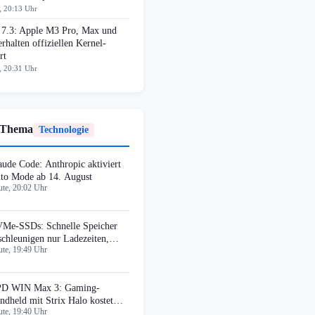
, 20:13 Uhr
 7.3: Apple M3 Pro, Max und
erhalten offiziellen Kernel-
rt
, 20:31 Uhr
 Thema
Technologie
aude Code: Anthropic aktiviert
to Mode ab 14. August
te, 20:02 Uhr
Me-SSDs: Schnelle Speicher
schleunigen nur Ladezeiten,
te, 19:49 Uhr
cht Bildraten
D WIN Max 3: Gaming-
ndheld mit Strix Halo kostet
te, 19:40 Uhr
699 Euro