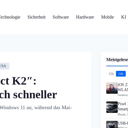
Technologie
Sicherheit
Software
Hardware
Mobile
KI
Meistgelese
USA
12h
24h
ect K2″:
iOS 27
WLAN
ch schneller
Gestern
Pixel 
r Windows 11 an, während das Mai-
Smart
Heute, 
USB-C