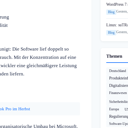
WordPress 7.
Gestern,
Blog
erung
ität
Linux: suTR
Gestern,
Blog
nigt: Die Software lief doppelt so
Themen
auch. Mit der Konzentration auf eine
twickler eine gleichmäßigere Leistung
Deutschland
den liefern.
Produktein
Digitalisie
Finanzwesen
Sicherheitslü
k Pro im Herbst
Europa
U
Regulierun
Software-Upd
organisatorische Umbau bei Microsoft.