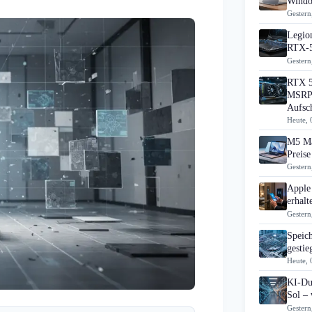
Windo
Gestern
Legion
RTX-5
Gestern
RTX 5
MSRP 
Aufsc
Heute, 
M5 Ma
Preise
Gestern
Apple
erhal
Gestern
Speic
gesti
Heute, 
KI-Du
Sol – 
Gestern