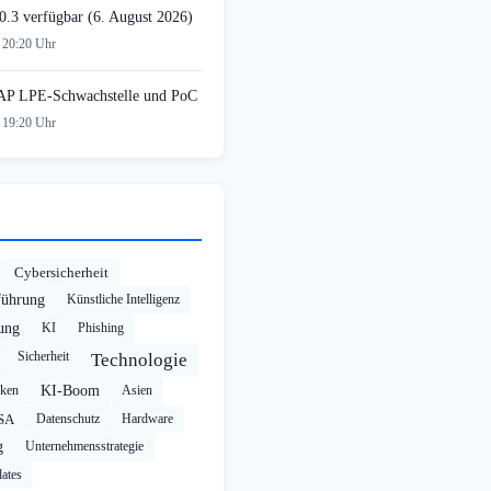
0.3 verfügbar (6. August 2026)
 20:20 Uhr
AP LPE-Schwachstelle und PoC
 19:20 Uhr
Cybersicherheit
führung
Künstliche Intelligenz
rung
KI
Phishing
Sicherheit
Technologie
cken
KI-Boom
Asien
SA
Datenschutz
Hardware
g
Unternehmensstrategie
ates