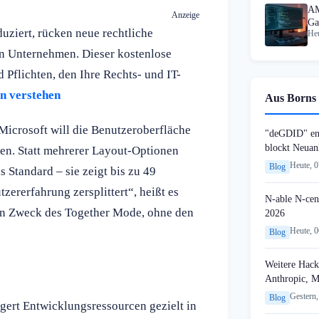
AM
Anzeige
Ga
uziert, rücken neue rechtliche
Heu
au
on Unternehmen. Dieser kostenlose
 Pflichten, den Ihre Rechts- und IT-
en verstehen
Aus Borns 
 Microsoft will die Benutzeroberfläche
"deGDID" en
blockt Neuan
ren. Statt mehrerer Layout-Optionen
Heute, 
Blog
s Standard – sie zeigt bis zu 49
zererfahrung zersplittert“, heißt es
N-able N-cen
hen Zweck des Together Mode, ohne den
2026
Heute, 
Blog
Weitere Hack
Anthropic, 
Gestern,
Blog
lagert Entwicklungsressourcen gezielt in