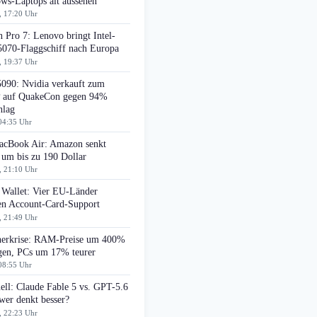
ws-Laptops alt aussehen
, 17:20 Uhr
 Pro 7: Lenovo bringt Intel-
070-Flaggschiff nach Europa
, 19:37 Uhr
090: Nvidia verkauft zum
auf QuakeCon gegen 94%
hlag
04:35 Uhr
cBook Air: Amazon senkt
 um bis zu 190 Dollar
, 21:10 Uhr
 Wallet: Vier EU-Länder
ten Account-Card-Support
, 21:49 Uhr
herkrise: RAM-Preise um 400%
egen, PCs um 17% teurer
08:55 Uhr
ell: Claude Fable 5 vs. GPT-5.6
wer denkt besser?
, 22:23 Uhr