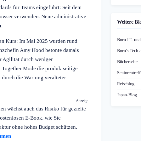
dards für Teams eingeführt: Seit dem
wser verwenden. Neue administrative
Weitere Bl
u.
Born IT- un
den Kurs: Im Mai 2025 wurden rund
inanzchefin Amy Hood betonte damals
Born's Tech
r Agilität durch weniger
Bücherseite
 Together Mode die produktseitige
Seniorentref
t durch die Wartung veralteter
Reiseblog
Japan-Blog
Anzeige
n wächst auch das Risiko für gezielte
kostenlosen E-Book, wie Sie
ruktur ohne hohes Budget schützen.
ehmen