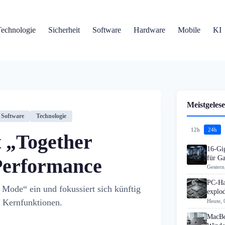
Technologie
Sicherheit
Software
Hardware
Mobile
KI
Meistgelese
Software
Technologie
12h
24h
t „Together
16-Gi
für G
Performance
Gestern
PC-Ha
 Mode“ ein und fokussiert sich künftig
explo
e Kernfunktionen.
Heute, 
MacBo