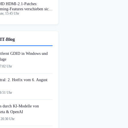
D HDMI-2.1-Patches:
ming-Features verschieben sich
te, 15:45 Uhr
f Linux 7.4
IT-Blog
tfernt GDID in Windows und
lage
07:02 Uhr
tral: 2. Hotfix vom 6. August
06:51 Uhr
s durch KI-Modelle von
Meta & OpenAI
 20:30 Uhr