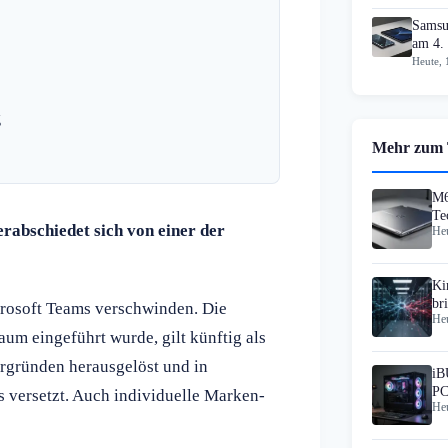
Samsu
am 4.
Heute, 
g
Mehr zum
M6
Te
rabschiedet sich von einer der
Heu
Ki
br
crosoft Teams verschwinden. Die
Heu
aum eingeführt wurde, gilt künftig als
ergründen herausgelöst und in
iB
PC
 versetzt. Auch individuelle Marken-
Heu