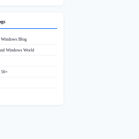
ogs
d Windows Blog
 and Windows World
f 50+