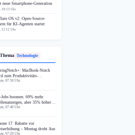
t neue Smartphone-Generation
, 19:13 Uhr
flare OS v2: Open-Source-
orm für KI-Agenten startet
, 12:12 Uhr
 Thema
Technologie
ringNotch+: MacBook-Notch
rd zum Produktivitäts-
te, 07:50 Uhr
shboard
-Jobs boomen: 69% mehr
ellenanzeigen, aber 35% höhere
te, 07:40 Uhr
forderungen
hone 17: Rabatte vor
eiserhöhung – Montag droht Aus
te, 07:29 Uhr