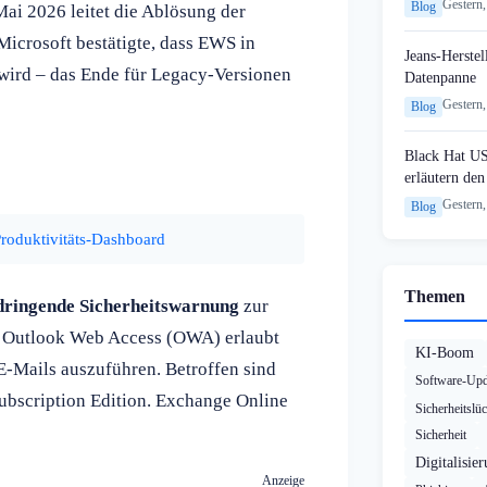
Gestern,
Blog
ai 2026 leitet die Ablösung der
icrosoft bestätigte, dass EWS in
Jeans-Herstel
 wird – das Ende für Legacy-Versionen
Datenpanne
Gestern,
Blog
Black Hat U
erläutern de
Gestern,
Blog
oduktivitäts-Dashboard
Themen
dringende Sicherheitswarnung
zur
 Outlook Web Access (OWA) erlaubt
KI-Boom
E-Mails auszuführen. Betroffen sind
Software-Upd
ubscription Edition. Exchange Online
Sicherheitslü
Sicherheit
Digitalisie
Anzeige