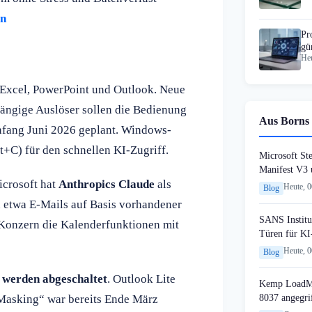
rn
Pr
gü
Heu
Un
Excel, PowerPoint und Outlook. Neue
ängige Auslöser sollen die Bedienung
Aus Borns 
Anfang Juni 2026 geplant. Windows-
+C) für den schnellen KI-Zugriff.
Microsoft St
Manifest V3
icrosoft hat
Anthropics Claude
als
Heute, 
Blog
n etwa E-Mails auf Basis vorhandener
SANS Institut
 Konzern die Kalenderfunktionen mit
Türen für KI
Heute, 
Blog
 werden abgeschaltet
. Outlook Lite
Kemp LoadMa
8037 angegri
 Masking“ war bereits Ende März