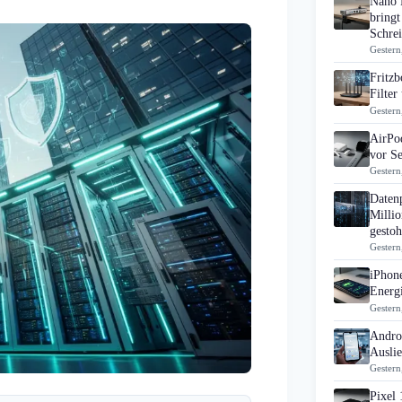
Nano 
bringt
Schrei
Gestern
Fritz
Filte
Gestern
AirPo
vor S
Gestern
Daten
Millio
gestoh
Gestern
iPhon
Energi
Gestern
Androi
Ausli
Gestern
Pixel 