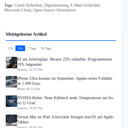
Tags:
Cloud-Sicherheit
,
Digitalisierung
,
E-Mail-Sicherheit
,
Microsoft-Cloud
,
Open-Source-Alternativen
Meistgelesene Artikel
12h
24h
7 Tage
30 Tage
KI am Arbeitsplatz: Berater 25% schneller, Programmierer
19% langsamer
Gestern, 12:31 Uhr
iPhone Ultra kommt im September: Apples erstes Foldable
ab 1.999 Euro
Heute, 05:53 Uhr
NVIDIA Rubin: Neue Kühltech senkt Temperaturen um bis
zu 12 Grad
Gestern, 16:55 Uhr
Virtual Mac on iPad: Entwickler bringen macOS auf Apple-
Tablets
Gestern, 16:00 Uhr