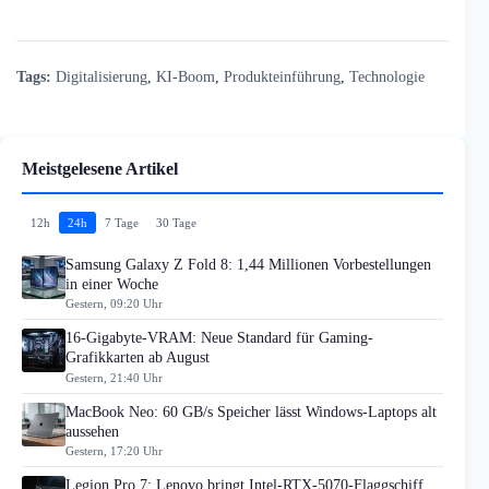
Tags:
Digitalisierung
,
KI-Boom
,
Produkteinführung
,
Technologie
Meistgelesene Artikel
12h
24h
7 Tage
30 Tage
Samsung Galaxy Z Fold 8: 1,44 Millionen Vorbestellungen
in einer Woche
Gestern, 09:20 Uhr
16-Gigabyte-VRAM: Neue Standard für Gaming-
Grafikkarten ab August
Gestern, 21:40 Uhr
MacBook Neo: 60 GB/s Speicher lässt Windows-Laptops alt
aussehen
Gestern, 17:20 Uhr
Legion Pro 7: Lenovo bringt Intel-RTX-5070-Flaggschiff