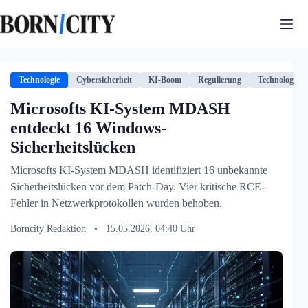
Zum
Inhalt
springen
Technologie
Cybersicherheit
KI-Boom
Regulierung
Technologie
Microsofts KI-System MDASH
entdeckt 16 Windows-
Sicherheitslücken
Microsofts KI-System MDASH identifiziert 16 unbekannte
Sicherheitslücken vor dem Patch-Day. Vier kritische RCE-
Fehler in Netzwerkprotokollen wurden behoben.
Borncity Redaktion
•
15.05.2026, 04:40 Uhr