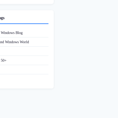
ogs
d Windows Blog
 and Windows World
f 50+