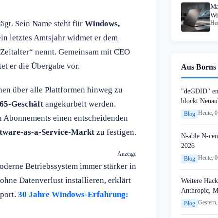
Ma
Wi
ägt. Sein Name steht für
Windows,
Heu
ein letztes Amtsjahr widmet er dem
Zeitalter“ nennt. Gemeinsam mit CEO
tet er die Übergabe vor.
Aus Borns 
nen über alle Plattformen hinweg zu
"deGDID" en
blockt Neuan
65-Geschäft
angekurbelt werden.
Heute, 
Blog
en Abonnements einen entscheidenden
tware-as-a-Service-Markt
zu festigen.
N-able N-cen
2026
Anzeige
Heute, 
Blog
oderne Betriebssystem immer stärker in
hne Datenverlust installieren, erklärt
Weitere Hack
Anthropic, 
port.
30 Jahre Windows-Erfahrung:
Gestern,
Blog