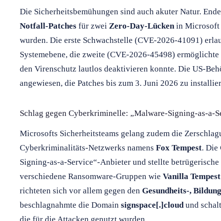
Die Sicherheitsbemühungen sind auch akuter Natur. Ende
Notfall-Patches
für zwei
Zero-Day-Lücken
in Microsoft 
wurden. Die erste Schwachstelle (CVE-2026-41091) erla
Systemebene, die zweite (CVE-2026-45498) ermöglichte e
den Virenschutz lautlos deaktivieren konnte. Die US-Be
angewiesen, die Patches bis zum 3. Juni 2026 zu installie
Schlag gegen Cyberkriminelle: „Malware-Signing-as-a-S
Microsofts Sicherheitsteams gelang zudem die Zerschlag
Cyberkriminalitäts-Netzwerks namens
Fox Tempest
. Die
Signing-as-a-Service“-Anbieter und stellte betrügerische
verschiedene Ransomware-Gruppen wie
Vanilla Tempest
richteten sich vor allem gegen den
Gesundheits-, Bildun
beschlagnahmte die Domain
signspace[.]cloud
und schalt
die für die Attacken genutzt wurden.