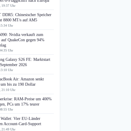
070-Flaggschiff nach Europa
, 19:37 Uhr
DDR5: Chinesischer Speicher
cht 8800 MT/s auf AM5
15:34 Uhr
090: Nvidia verkauft zum
auf QuakeCon gegen 94%
hlag
04:35 Uhr
ng Galaxy S26 FE: Marktstart
 September 2026
13:10 Uhr
cBook Air: Amazon senkt
 um bis zu 190 Dollar
, 21:10 Uhr
herkrise: RAM-Preise um 400%
egen, PCs um 17% teurer
08:55 Uhr
 Wallet: Vier EU-Länder
ten Account-Card-Support
, 21:49 Uhr