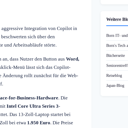
Weitere Bl
 aggressive Integration von Copilot in
Born IT- un
beschwerten sich über den
e und Arbeitsabläufe störte.
Born's Tech
Bücherseite
n an, dass Nutzer den Button aus
Word,
Seniorentref
klick-Menü lässt sich das Copilot-
e Änderung rollt zunächst für die Web-
Reiseblog
f.
Japan-Blog
face-for-Business-Hardware
. Die
 mit
Intel Core Ultra Series 3
-
tet. Das 13-Zoll-Laptop startet bei
 Zoll bei etwa
1.950 Euro
. Die Preise