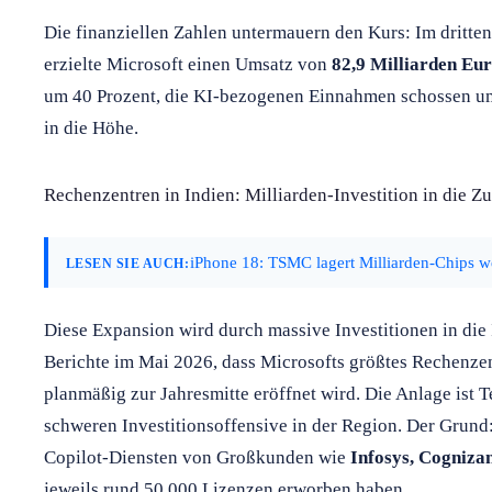
Die finanziellen Zahlen untermauern den Kurs: Im dritte
erzielte Microsoft einen Umsatz von
82,9 Milliarden Eu
um 40 Prozent, die KI-bezogenen Einnahmen schossen u
in die Höhe.
Rechenzentren in Indien: Milliarden-Investition in die Z
iPhone 18: TSMC lagert Milliarden-Chips
LESEN SIE AUCH:
Diese Expansion wird durch massive Investitionen in die I
Berichte im Mai 2026, dass Microsofts größtes Rechenze
planmäßig zur Jahresmitte eröffnet wird. Die Anlage ist T
schweren Investitionsoffensive in der Region. Der Grund
Copilot-Diensten von Großkunden wie
Infosys, Cogniza
jeweils rund 50.000 Lizenzen erworben haben.