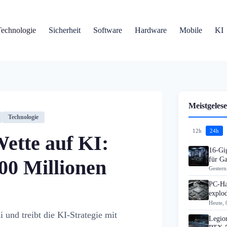
Technologie
Sicherheit
Software
Hardware
Mobile
KI
Meistgelese
Technologie
12h
24h
Wette auf KI:
16-Gi
für G
00 Millionen
Gestern
PC-Ha
explo
Heute, 
 und treibt die KI-Strategie mit
Legion