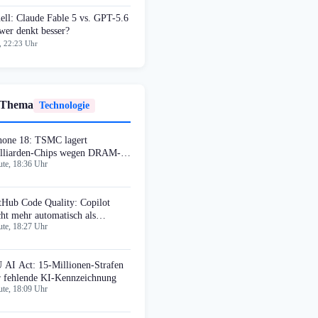
ell: Claude Fable 5 vs. GPT-5.6
wer denkt besser?
, 22:23 Uhr
 Thema
Technologie
hone 18: TSMC lagert
lliarden-Chips wegen DRAM-
te, 18:36 Uhr
ngel ein
tHub Code Quality: Copilot
cht mehr automatisch als
te, 18:27 Uhr
viewer
 AI Act: 15-Millionen-Strafen
r fehlende KI-Kennzeichnung
te, 18:09 Uhr