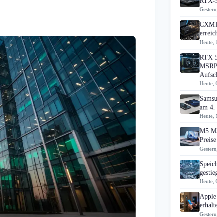
RTX-5
Gestern
CXMT 
errei
Heute, 
RTX 5
MSRP 
Aufsc
Heute, 
Samsu
am 4.
Heute, 
M5 Ma
Preise
Gestern
Speic
gesti
Heute, 
Apple
erhal
Gestern