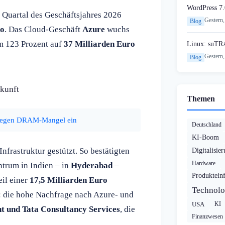
WordPress 7.
n Quartal des Geschäftsjahres 2026
Gestern,
Blog
ro
. Das Cloud-Geschäft
Azure
wuchs
m 123 Prozent auf
37 Milliarden Euro
Linux: suTR
Gestern,
Blog
ukunft
Themen
 wegen DRAM-Mangel ein
Deutschland
KI-Boom
nfrastruktur gestützt. So bestätigten
Digitalisie
Hardware
ntrum in Indien – in
Hyderabad
–
Produktein
eil einer
17,5 Milliarden Euro
Technolo
: die hohe Nachfrage nach Azure- und
USA
KI
nt und Tata Consultancy Services
, die
Finanzwesen