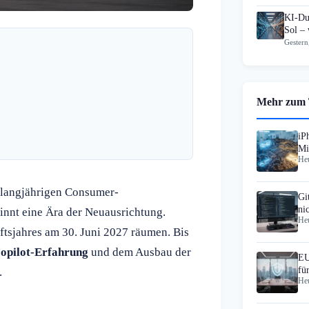
KI-Du
Sol – 
Gestern
Mehr zum
iP
Mi
Heu
Ma
 langjährigen Consumer-
Gi
ni
nnt eine Ära der Neuausrichtung.
Heu
Re
tsjahres am 30. Juni 2027 räumen. Bis
Copilot-Erfahrung
und dem Ausbau der
EU
fü
.
Heu