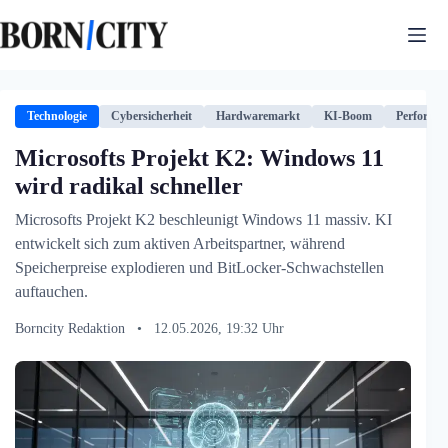
Zum
Inhalt
springen
Technologie
Cybersicherheit
Hardwaremarkt
KI-Boom
Performa
Microsofts Projekt K2: Windows 11
wird radikal schneller
Microsofts Projekt K2 beschleunigt Windows 11 massiv. KI
entwickelt sich zum aktiven Arbeitspartner, während
Speicherpreise explodieren und BitLocker-Schwachstellen
auftauchen.
Borncity Redaktion
•
12.05.2026, 19:32 Uhr