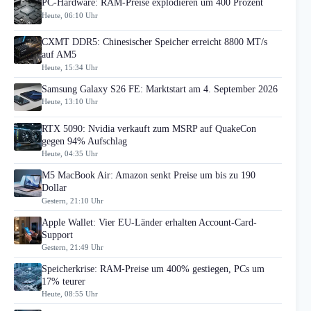
PC-Hardware: RAM-Preise explodieren um 400 Prozent
Heute, 06:10 Uhr
CXMT DDR5: Chinesischer Speicher erreicht 8800 MT/s
auf AM5
Heute, 15:34 Uhr
Samsung Galaxy S26 FE: Marktstart am 4. September 2026
Heute, 13:10 Uhr
RTX 5090: Nvidia verkauft zum MSRP auf QuakeCon
gegen 94% Aufschlag
Heute, 04:35 Uhr
M5 MacBook Air: Amazon senkt Preise um bis zu 190
Dollar
Gestern, 21:10 Uhr
Apple Wallet: Vier EU-Länder erhalten Account-Card-
Support
Gestern, 21:49 Uhr
Speicherkrise: RAM-Preise um 400% gestiegen, PCs um
17% teurer
Heute, 08:55 Uhr