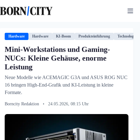
Zum
Inhalt
springen
Hardware
Hardware
KI-Boom
Produkteinführung
Technologie
Mini-Workstations und Gaming-
NUCs: Kleine Gehäuse, enorme
Leistung
Neue Modelle wie ACEMAGIC G3A und ASUS ROG NUC
16 bringen High-End-Grafik und KI-Leistung in kleine
Formate.
Borncity Redaktion
•
24.05.2026, 08:15 Uhr