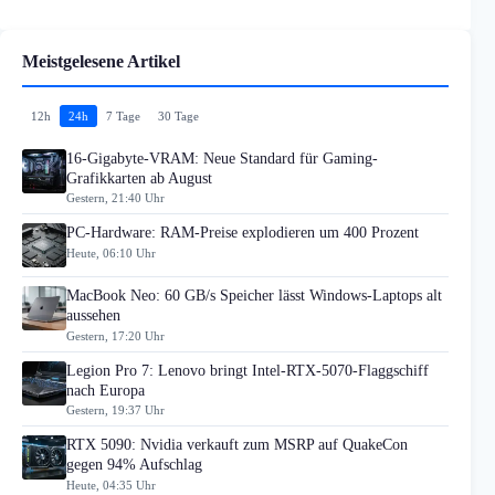
Meistgelesene Artikel
12h
24h
7 Tage
30 Tage
16-Gigabyte-VRAM: Neue Standard für Gaming-
Grafikkarten ab August
Gestern, 21:40 Uhr
PC-Hardware: RAM-Preise explodieren um 400 Prozent
Heute, 06:10 Uhr
MacBook Neo: 60 GB/s Speicher lässt Windows-Laptops alt
aussehen
Gestern, 17:20 Uhr
Legion Pro 7: Lenovo bringt Intel-RTX-5070-Flaggschiff
nach Europa
Gestern, 19:37 Uhr
RTX 5090: Nvidia verkauft zum MSRP auf QuakeCon
gegen 94% Aufschlag
Heute, 04:35 Uhr