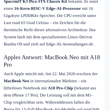
SpacemiT K3 Pico-ITX Chassis Kit
bekannt. Es nutzt
einen
16-Kern-RISC-V Edge-AI-Prozessor
mit 16
Gigabyte LPDDR4x-Speicher. Die CPU erreicht unter
Last rund 65 Grad Celsius – ein Zeichen für die
thermische Reife dieser alternativen Architektur. Das
System läuft mit dem spezialisierten Linux-Derivat
Bianbu OS und zielt auf Edge-AI-Anwendungen ab.
Apples Antwort: MacBook Neo mit A18
Pro
Auch Apple mischt mit. Am 22. Mai 2026 erschien der
MacBook Neo
in internationalen Märkten – ein
lüfterloses Notebook mit
A18 Pro-Chip
(bekannt aus
dem iPhone 17 Pro). Die Leistung soll mit dem M1-
Chip vergleichbar sein. Währenddessen fallen die
Preise für 13-Zoll-MacBook-Air-Modelle auf rund 949