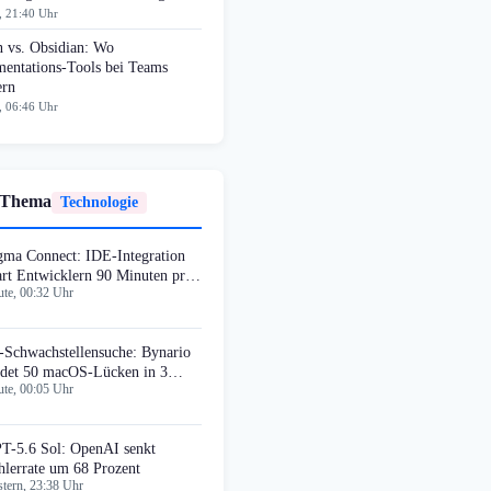
, 21:40 Uhr
n vs. Obsidian: Wo
entations-Tools bei Teams
ern
, 06:46 Uhr
 Thema
Technologie
gma Connect: IDE-Integration
art Entwicklern 90 Minuten pro
te, 00:32 Uhr
che
-Schwachstellensuche: Bynario
ndet 50 macOS-Lücken in 3
te, 00:05 Uhr
chen
T-5.6 Sol: OpenAI senkt
hlerrate um 68 Prozent
tern, 23:38 Uhr