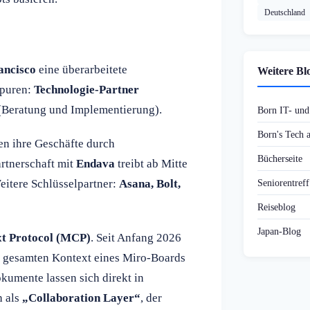
Deutschland
ancisco
eine überarbeitete
Weitere Bl
spuren:
Technologie-Partner
Beratung und Implementierung).
Born IT- un
Born's Tech
n ihre Geschäfte durch
Bücherseite
rtnerschaft mit
Endava
treibt ab Mitte
itere Schlüsselpartner:
Asana, Bolt,
Seniorentref
Reiseblog
Japan-Blog
t Protocol (MCP)
. Seit Anfang 2026
 gesamten Kontext eines Miro-Boards
umente lassen sich direkt in
h als
„Collaboration Layer“
, der