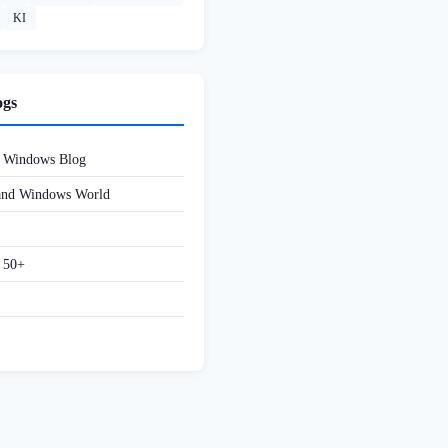
KI
ogs
d Windows Blog
 and Windows World
f 50+