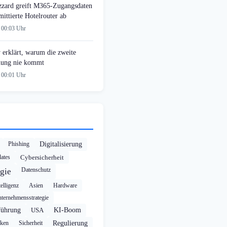
zzard greift M365-Zugangsdaten
ittierte Hotelrouter ab
 00:03 Uhr
 erklärt, warum die zweite
ung nie kommt
 00:01 Uhr
Phishing
Digitalisierung
ates
Cybersicherheit
Datenschutz
gie
elligenz
Asien
Hardware
ternehmensstrategie
führung
USA
KI-Boom
cken
Sicherheit
Regulierung