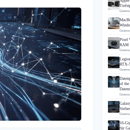
Apple 
Tiefst
Gestern
MacBo
Windo
Gestern
Pixel 
RAM u
Gestern
Legion
RTX-5
Gestern
Daten
of the
Datens
Gestern
Galaxy
Vorbes
Gestern
16-Gi
für G