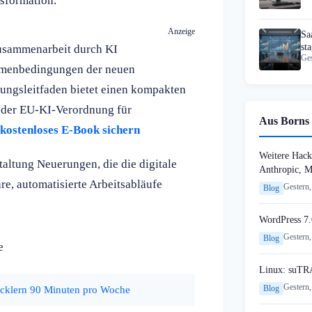
nsformation.
Anzeige
Sa
st
usammenarbeit durch KI
Ges
ahmenbedingungen der neuen
ungsleitfaden bietet einen kompakten
n der EU-KI-Verordnung für
Aus Borns 
t kostenloses E-Book sichern
Weitere Hack
taltung Neuerungen, die die digitale
Anthropic, 
e, automatisierte Arbeitsabläufe
Gestern,
Blog
WordPress 7.
Gestern,
Blog
e
Linux: suTR
Gestern,
icklern 90 Minuten pro Woche
Blog