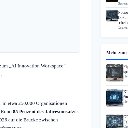
Gestern
Notio
Dokum
scheit
Gestern
Mehr zum
d zum „AI Innovation Workspace“
Fi
sp
.
Heu
Wo
KI
fi
Heu
Wo
r
in etwa 250.000 Organisationen
: Rund
85 Prozent des Jahresumsatzes
GP
026 auf die Brücke zwischen
Fe
Ges