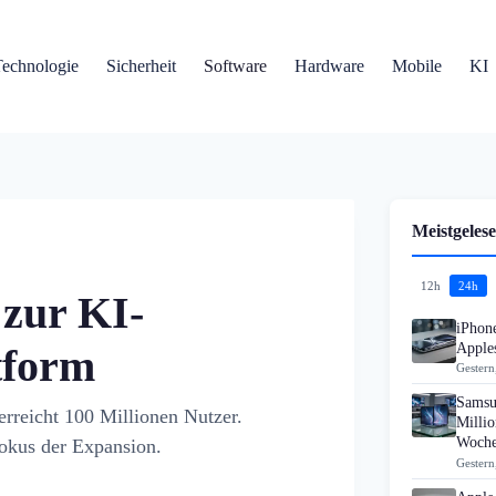
Technologie
Sicherheit
Software
Hardware
Mobile
KI
Meistgelese
12h
24h
zur KI-
iPhon
Apples
tform
Gestern
Samsu
rreicht 100 Millionen Nutzer.
Millio
Woch
Fokus der Expansion.
Gestern