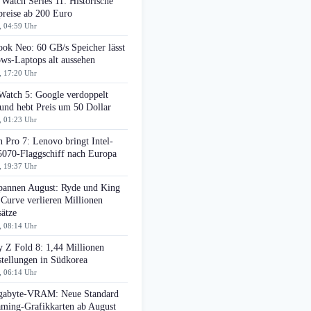
Watch Series 11: Historische
preise ab 200 Euro
, 04:59 Uhr
ok Neo: 60 GB/s Speicher lässt
ws-Laptops alt aussehen
, 17:20 Uhr
Watch 5: Google verdoppelt
nd hebt Preis um 50 Dollar
, 01:23 Uhr
 Pro 7: Lenovo bringt Intel-
070-Flaggschiff nach Europa
, 19:37 Uhr
pannen August: Ryde und King
 Curve verlieren Millionen
ätze
, 08:14 Uhr
 Z Fold 8: 1,44 Millionen
tellungen in Südkorea
, 06:14 Uhr
gabyte-VRAM: Neue Standard
aming-Grafikkarten ab August