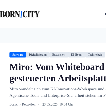
Zum
Inhalt
springen
Software
Digitalisierung
Expansion
KI-Boom
Technologie
Miro: Vom Whiteboard 
gesteuerten Arbeitsplat
Miro wandelt sich zum KI-Innovations-Workspace und e
Agentische Tools und Enterprise-Sicherheit stehen im 
Borncity Redaktion
•
23.05.2026, 10:04 Uhr