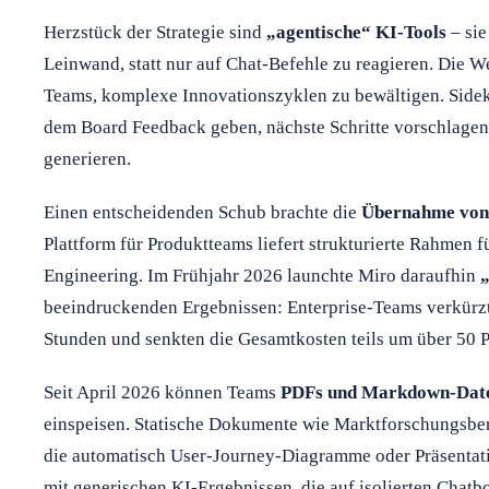
Herzstück der Strategie sind
„agentische“ KI-Tools
– sie
Leinwand, statt nur auf Chat-Befehle zu reagieren. Die 
Teams, komplexe Innovationszyklen zu bewältigen. Sideki
dem Board Feedback geben, nächste Schritte vorschlage
generieren.
Einen entscheidenden Schub brachte die
Übernahme von
Plattform für Produktteams liefert strukturierte Rahmen 
Engineering. Im Frühjahr 2026 launchte Miro daraufhin
beeindruckenden Ergebnissen: Enterprise-Teams verkürz
Stunden und senkten die Gesamtkosten teils um über 50 P
Seit April 2026 können Teams
PDFs und Markdown-Dat
einspeisen. Statische Dokumente wie Marktforschungsber
die automatisch User-Journey-Diagramme oder Präsentati
mit generischen KI-Ergebnissen, die auf isolierten Chatbo