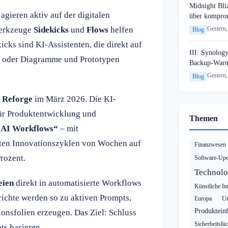
Midnight Bli
 agieren aktiv auf der digitalen
über komprom
Werkzeuge
Sidekicks
und
Flows
helfen
Gestern,
Blog
cks sind KI-Assistenten, die direkt auf
III: Synology
n oder Diagramme und Prototypen
Backup-Warn
Gestern,
Blog
 Reforge
im März 2026. Die KI-
für Produktentwicklung und
Themen
„AI Workflows“
– mit
ten Innovationszyklen von Wochen auf
Finanzwesen
rozent.
Software-Upd
Technolo
eien
direkt in automatisierte Workflows
Künstliche Int
ichte werden so zu aktiven Prompts,
Europa
Un
Produktein
onsfolien erzeugen. Das Ziel: Schluss
Sicherheitslü
ts basieren.