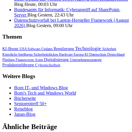
Blog
Heute, 00:03 Uhr
Bundesamts für Informatik: Cyberangriff auf SharePoint-
Server
Blog
Gestern, 22:43 Uhr
Datenschutzvorfall bei Laptop-Hersteller Framework (August
2026)
Blog
Gestern, 09:00 Uhr
Themen
Technologie
KI-Boom
USA
Regulierung
Software-Updates
Sicherheit
Künstliche Intelligenz
Sicherheitslücken
Hardware
Europa
KI
Datenschutz
Deutschland
Digitalisierung
Phishing
Finanzwesen
Asien
Unternehmensstrategie
Produkteinführung
Cybersicherheit
Weitere Blogs
Born IT- und Windows Blog
Born's Tech and Windows World
Bücherseite
Seniorentreff 50+
Reiseblog
Japan-Blog
Ähnliche Beiträge