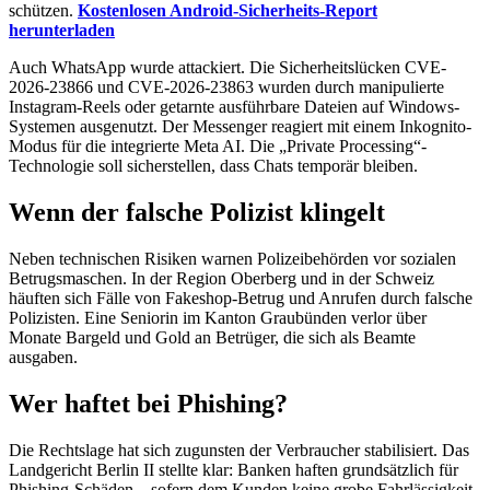
schützen.
Kostenlosen Android-Sicherheits-Report
herunterladen
Auch WhatsApp wurde attackiert. Die Sicherheitslücken CVE-
2026-23866 und CVE-2026-23863 wurden durch manipulierte
Instagram-Reels oder getarnte ausführbare Dateien auf Windows-
Systemen ausgenutzt. Der Messenger reagiert mit einem Inkognito-
Modus für die integrierte Meta AI. Die „Private Processing“-
Technologie soll sicherstellen, dass Chats temporär bleiben.
Wenn der falsche Polizist klingelt
Neben technischen Risiken warnen Polizeibehörden vor sozialen
Betrugsmaschen. In der Region Oberberg und in der Schweiz
häuften sich Fälle von Fakeshop-Betrug und Anrufen durch falsche
Polizisten. Eine Seniorin im Kanton Graubünden verlor über
Monate Bargeld und Gold an Betrüger, die sich als Beamte
ausgaben.
Wer haftet bei Phishing?
Die Rechtslage hat sich zugunsten der Verbraucher stabilisiert. Das
Landgericht Berlin II stellte klar: Banken haften grundsätzlich für
Phishing-Schäden – sofern dem Kunden keine grobe Fahrlässigkeit