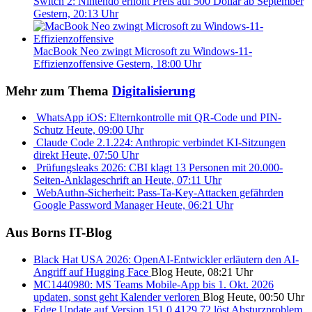
Switch 2: Nintendo erhöht Preis auf 500 Dollar ab September
Gestern, 20:13 Uhr
MacBook Neo zwingt Microsoft zu Windows-11-
Effizienzoffensive
Gestern, 18:00 Uhr
Mehr zum Thema
Digitalisierung
WhatsApp iOS: Elternkontrolle mit QR-Code und PIN-
Schutz
Heute, 09:00 Uhr
Claude Code 2.1.224: Anthropic verbindet KI-Sitzungen
direkt
Heute, 07:50 Uhr
Prüfungsleaks 2026: CBI klagt 13 Personen mit 20.000-
Seiten-Anklageschrift an
Heute, 07:11 Uhr
WebAuthn-Sicherheit: Pass-Ta-Key-Attacken gefährden
Google Password Manager
Heute, 06:21 Uhr
Aus Borns IT-Blog
Black Hat USA 2026: OpenAI-Entwickler erläutern den AI-
Angriff auf Hugging Face
Blog
Heute, 08:21 Uhr
MC1440980: MS Teams Mobile-App bis 1. Okt. 2026
updaten, sonst geht Kalender verloren
Blog
Heute, 00:50 Uhr
Edge Update auf Version 151.0.4129.72 löst Absturzproblem