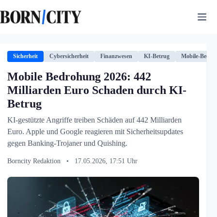
Zum
Inhalt
springen
Sicherheit
Cybersicherheit
Finanzwesen
KI-Betrug
Mobile-Bedro
Mobile Bedrohung 2026: 442
Milliarden Euro Schaden durch KI-
Betrug
KI-gestützte Angriffe treiben Schäden auf 442 Milliarden
Euro. Apple und Google reagieren mit Sicherheitsupdates
gegen Banking-Trojaner und Quishing.
Borncity Redaktion
•
17.05.2026, 17:51 Uhr