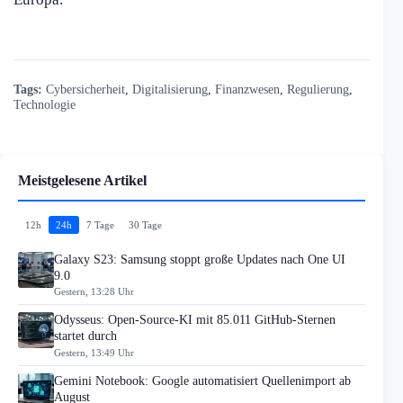
Tags:
Cybersicherheit
,
Digitalisierung
,
Finanzwesen
,
Regulierung
,
Technologie
Meistgelesene Artikel
12h
24h
7 Tage
30 Tage
Galaxy S23: Samsung stoppt große Updates nach One UI
9.0
Gestern, 13:28 Uhr
Odysseus: Open-Source-KI mit 85.011 GitHub-Sternen
startet durch
Gestern, 13:49 Uhr
Gemini Notebook: Google automatisiert Quellenimport ab
August