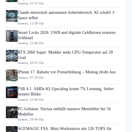
Gestern, 15:31 Uhr
Claude entwickelt autonomen Arbeitsbereich: KI schafft J-
Space selbst
Gestern, 11:58 Uhr
Smart Locks 2026: UWB und digitale Geldbörsen ersetzen
Schlüssel
Gestern, 12:40 Uhr
RTX 2060 Super: Modder senkt GPU-Temperatur auf 28
Grad
Gestern, 20:31 Uhr
iPhone 17: Rabatte vor Preiserhöhung – Montag droht Aus
Gestern, 07:29 Uhr
FSR 4.1: AMDs KI-Upscaling kostet 7% Leistung, liefert
bessere Bilder
Gestern, 12:49 Uhr
PC-Gehäuse: Noctua enthüllt massive Messfehler bei 56
Modellen
Gestern, 18:40 Uhr
ACEMAGIC F9A: Mini-Workstation mit 126 TOPS für