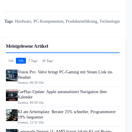
Tags:
Hardware
,
PC-Komponenten
,
Produkteinführung
,
Technologie
Meistgelesene Artikel
12h
24h
7 Tage
30 Tage
Vision Pro: Valve bringt PC-Gaming mit Steam Link ins
Headset
Gestern, 06:26 Uhr
CarPlay-Update: Apple automatisiert Navigation über
Kalender
Gestern, 09:50 Uhr
KI am Arbeitsplatz: Berater 25% schneller, Programmierer
19% langsamer
Gestern, 12:31 Uhr
Lemonade Version 11: AMD bringt lokale KI auf Ryzen-