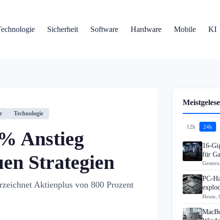
Technologie
Sicherheit
Software
Hardware
Mobile
KI
Meistgelese
e
Technologie
12h
24h
% Anstieg
16-Gi
für G
uen Strategien
Gestern
PC-Ha
zeichnet Aktienplus von 800 Prozent
explo
Heute, 
MacBo