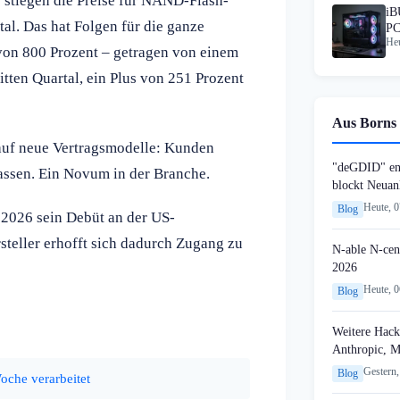
 stiegen die Preise für NAND-Flash-
iB
al. Das hat Folgen für die ganze
PC
Heu
von 800 Prozent – getragen von einem
itten Quartal, ein Plus von 251 Prozent
Aus Borns 
 auf neue Vertragsmodelle: Kunden
"deGDID" en
assen. Ein Novum in der Branche.
blockt Neuan
Heute, 
Blog
 2026 sein Debüt an der US-
teller erhofft sich dadurch Zugang zu
N-able N-cen
2026
Heute, 
Blog
Weitere Hack
Anthropic, 
Gestern,
Blog
oche verarbeitet