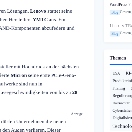
WordPress 7.
iven Lösungen.
Lenovo
stattet seine
Gestern,
Blog
hen Herstellers
YMTC
aus. Ein
Linux: suTR
r NAND-Komponenten abzufedern und
Gestern,
Blog
Themen
steller mit Hochdruck an der nächsten
USA
KI
ierte
Micron
seine erste PCIe-Gen6-
Produktein
aufwerke sind nun in
Phishing
Lesegeschwindigkeiten von bis zu
28
Regulierun
Datenschutz
Cybersicher
Anzeige
Digitalisie
, dürfen Unternehmen die neuen
Technolo
s den Augen verlieren. Dieser