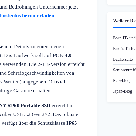
en und Bedrohungen Unternehmer jetzt
 kostenlos herunterladen
Weitere Bl
Born IT- un
sehen: Details zu einem neuen
Born's Tech
t. Das Laufwerk soll auf
PCIe 4.0
Bücherseite
verwenden. Die 2-TB-Version erreicht
Seniorentref
nd Schreibgeschwindigkeiten von
Reiseblog
s Written) angegeben. Offiziell
jährige Garantie erhalten.
Japan-Blog
NY RP60 Portable SSD
erreicht in
s
über USB 3.2 Gen 2×2. Das robuste
, verfügt über die Schutzklasse
IP65