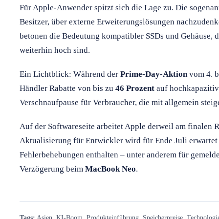
Für Apple-Anwender spitzt sich die Lage zu. Die sogenan
Besitzer, über externe Erweiterungslösungen nachzudenk
betonen die Bedeutung kompatibler SSDs und Gehäuse, da
weiterhin hoch sind.
Ein Lichtblick: Während der
Prime-Day-Aktion
vom 4. b
Händler Rabatte von bis zu
46 Prozent
auf hochkapaziti
Verschnaufpause für Verbraucher, die mit allgemein ste
Auf der Softwareseite arbeitet Apple derweil am finalen 
Aktualisierung für Entwickler wird für Ende Juli erwartet
Fehlerbehebungen enthalten – unter anderem für gemelde
Verzögerung beim
MacBook Neo
.
Tags:
Asien
,
KI-Boom
,
Produkteinführung
,
Speicherpreise
,
Technologi