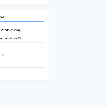
ogs
d Windows Blog
 and Windows World
f 50+