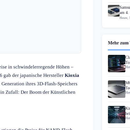
Samsu
am 4.
Heute, 
Mehr zum
Cl
To
reise in schwindelerregende Höhen –
Heu
26 gab der japanische Hersteller
Kioxia
M6
n Generation ihres 3D-Flash-Speichers
Te
ein Zufall: Der Boom der Künstlichen
Heu
Ki
br
Heu