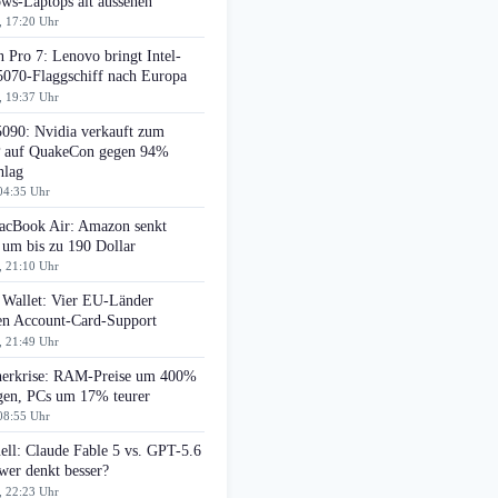
ws-Laptops alt aussehen
, 17:20 Uhr
 Pro 7: Lenovo bringt Intel-
070-Flaggschiff nach Europa
, 19:37 Uhr
090: Nvidia verkauft zum
auf QuakeCon gegen 94%
hlag
04:35 Uhr
cBook Air: Amazon senkt
 um bis zu 190 Dollar
, 21:10 Uhr
 Wallet: Vier EU-Länder
ten Account-Card-Support
, 21:49 Uhr
herkrise: RAM-Preise um 400%
egen, PCs um 17% teurer
08:55 Uhr
ell: Claude Fable 5 vs. GPT-5.6
wer denkt besser?
, 22:23 Uhr