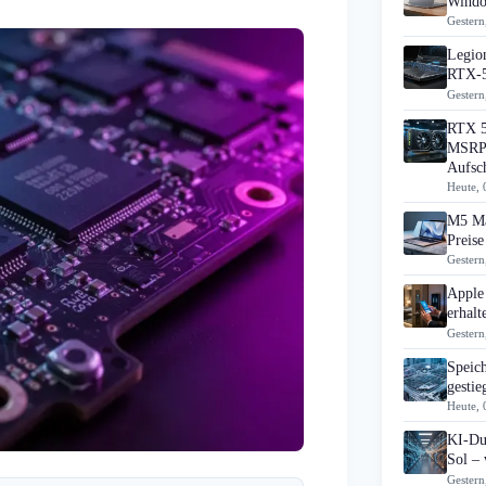
Windo
Gestern
Legion
RTX-5
Gestern
RTX 5
MSRP 
Aufsc
Heute, 
M5 Ma
Preise
Gestern
Apple
erhal
Gestern
Speic
gesti
Heute, 
KI-Du
Sol – 
Gestern