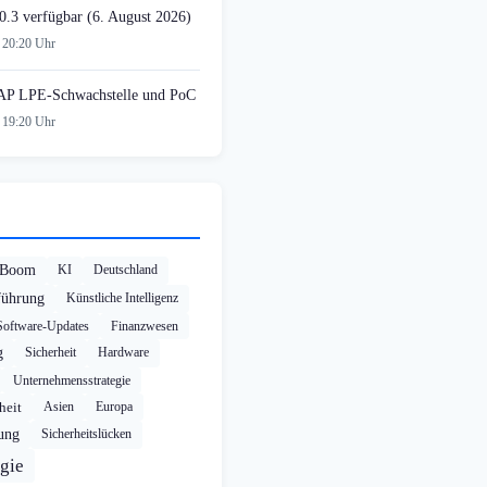
0.3 verfügbar (6. August 2026)
 20:20 Uhr
AP LPE-Schwachstelle und PoC
 19:20 Uhr
-Boom
KI
Deutschland
führung
Künstliche Intelligenz
Software-Updates
Finanzwesen
g
Sicherheit
Hardware
Unternehmensstrategie
heit
Asien
Europa
rung
Sicherheitslücken
gie