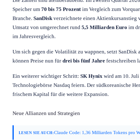
Die Zahlen sind atemberaubend: Im zweiten Quartal 2026
Speicher um
70 bis 75 Prozent
im Vergleich zum Vorquart
Branche.
SanDisk
verzeichnete einen Aktienkursanstieg 
Umsatz von umgerechnet rund
5,5 Milliarden Euro
im dr
im Jahresvergleich.
Um sich gegen die Volatilität zu wappnen, setzt SanDisk
können Preise nun für
drei bis fünf Jahre
festschreiben l
Ein weiterer wichtiger Schritt:
SK Hynix
wird am 10. Juli
Technologiebörse Nasdaq feiern. Der südkoreanische Hers
frischem Kapital für die weitere Expansion.
Neue Allianzen und Strategien
Claude Code: 1,36 Milliarden Tokens pro W
LESEN SIE AUCH: