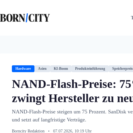
Zum
Inhalt
springen
Hardware
Asien
KI-Boom
Produkteinführung
Speicherpreis
NAND-Flash-Preise: 75
zwingt Hersteller zu ne
NAND-Flash-Preise steigen um 75 Prozent. SanDisk ver
und setzt auf langfristige Verträge.
Borncity Redaktion
•
07.07.2026, 10:19 Uhr