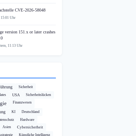
achstelle CVE-2026-58048
 15:01 Uhr
e version 151.x or later crashes
10
tern, 11:13 Uhr
führung
Sicherheit
ates
USA
Sicherheitslücken
Finanzwesen
gie
rung
KI
Deutschland
tenschutz
Hardware
Asien
Cybersicherheit
strategie
Künstliche Intelligenz