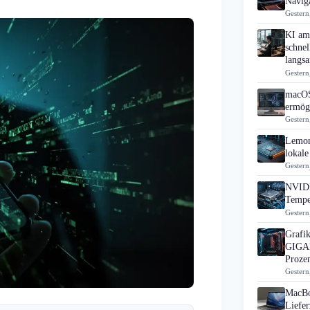
Navig
Gestern
KI am 
schne
langs
Gestern
macOS
ermögl
Gestern
Lemon
lokale
Gestern
NVIDI
Tempe
Gestern
Grafik
GIGAB
Proze
Gestern
MacBo
Liefer