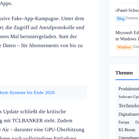
-Apps.
cPanel-Schw
massive Fake-App-Kampagne. Unter dem
Gestern,
Blog
 die Zugriff auf Anrufprotokolle und
Microsoft Edg
en Mal heruntergeladen. Statt der
in Windows 
te Daten – für Abonnements von bis zu
Ges
Windows
Themen
Produktein
abyte-Systeme bis Ende 2026
Software-Upd
Technolo
 Update schließt die kritische
Digitalisie
ng mit TCLBANKER steht. Zudem
Europa
Da
 Air – darunter eine GPU-Überhitzung
KI-Boom
leme nach vollständiger Entladung.
Unternehmens