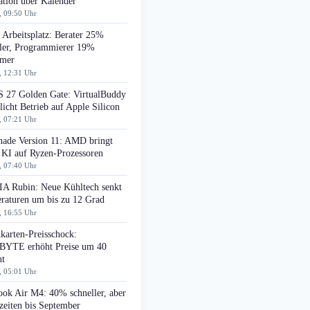
ation über Kalender
, 09:50 Uhr
Arbeitsplatz: Berater 25%
ller, Programmierer 19%
amer
, 12:31 Uhr
 27 Golden Gate: VirtualBuddy
icht Betrieb auf Apple Silicon
, 07:21 Uhr
ade Version 11: AMD bringt
 KI auf Ryzen-Prozessoren
, 07:40 Uhr
A Rubin: Neue Kühltech senkt
raturen um bis zu 12 Grad
, 16:55 Uhr
karten-Preisschock:
YTE erhöht Preise um 40
nt
, 05:01 Uhr
ok Air M4: 40% schneller, aber
zeiten bis September