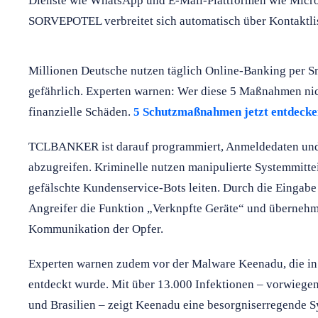
Dienste wie WhatsApp und E-Mail-Plattformen wie Mic
SORVEPOTEL verbreitet sich automatisch über Kontaktlist
Millionen Deutsche nutzen täglich Online-Banking per Sm
gefährlich. Experten warnen: Wer diese 5 Maßnahmen nich
finanzielle Schäden.
5 Schutzmaßnahmen jetzt entdecke
TCLBANKER ist darauf programmiert, Anmeldedaten und
abzugreifen. Kriminelle nutzen manipulierte Systemmitte
gefälschte Kundenservice-Bots leiten. Durch die Eingabe
Angreifer die Funktion „Verknpfte Geräte“ und übernehm
Kommunikation der Opfer.
Experten warnen zudem vor der Malware Keenadu, die in
entdeckt wurde. Mit über 13.000 Infektionen – vorwiege
und Brasilien – zeigt Keenadu eine besorgniserregende S