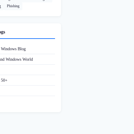
g
Phishing
ogs
d Windows Blog
 and Windows World
f 50+