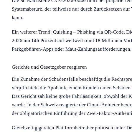
Die Schwachstelle CVE-2026-0049 führt bei präparierten
Systemabsturz, der teilweise nur durch Zurücksetzen au
kann.
Ein weiterer Trend: Quishing – Phishing via QR-Code. Die
2026 um 146 Prozent auf weltweit rund 18 Millionen Vorfä
Parkgebühren-Apps oder Maut-Zahlungsaufforderungen, 
Gerichte und Gesetzgeber reagieren
Die Zunahme der Schadensfälle beschäftigt die Rechtspre
verpflichtete die Apobank, einem Kunden einen Schaden 
Das Gericht sah keine grobe Fahrlässigkeit, obwohl der 
wurde. In der Schweiz reagierte der Cloud-Anbieter bexi
der obligatorischen Einführung der Zwei-Faktor-Authenti
Gleichzeitig geraten Plattformbetreiber politisch unter Dr