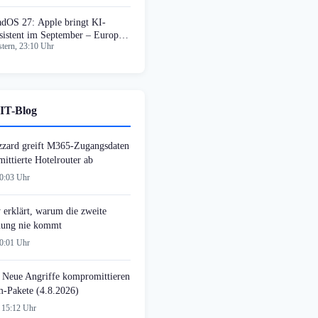
adOS 27: Apple bringt KI-
sistent im September – Europa
tern, 23:10 Uhr
sgenommen
IT-Blog
zzard greift M365-Zugangsdaten
ittierte Hotelrouter ab
00:03 Uhr
 erklärt, warum die zweite
ung nie kommt
00:01 Uhr
 Neue Angriffe kompromittieren
-Pakete (4.8.2026)
 15:12 Uhr