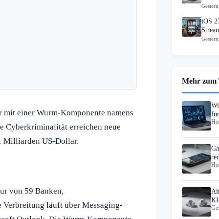
Gestern
iOS 2
Strea
Gestern
Mehr zum
Wi
er mit einer Wurm-Komponente namens
fü
Heu
20
 Cyberkriminalität erreichen neue
 Milliarden US-Dollar.
Ga
re
Heu
vie
tur von 59 Banken,
Ai
KI
Verbreitung läuft über Messaging-
Ges