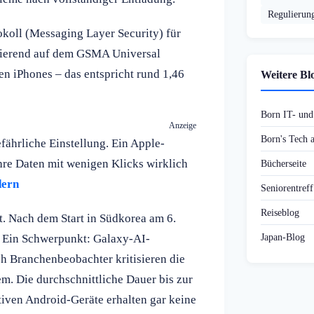
Regulierun
okoll (Messaging Layer Security) für
sierend auf dem GSMA Universal
iven iPhones – das entspricht rund 1,46
Weitere Bl
Born IT- un
Anzeige
Born's Tech
ährliche Einstellung. Ein Apple-
Ihre Daten mit wenigen Klicks wirklich
Bücherseite
dern
Seniorentref
Reiseblog
t. Nach dem Start in Südkorea am 6.
Japan-Blog
. Ein Schwerpunkt: Galaxy-AI-
ch Branchenbeobachter kritisieren die
m. Die durchschnittliche Dauer bis zur
ktiven Android-Geräte erhalten gar keine