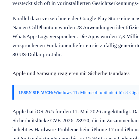
versteckt sich oft in vorinstallierten Gesichtserkennungs
Parallel dazu verzeichnete der Google Play Store eine 
Namen CallPhantom wurden 28 Anwendungen identifiziert,
WhatsApp-Logs versprachen. Die Apps wurden 7,3 Million
versprochenen Funktionen lieferten sie zufällig generier
80 US-Dollar pro Jahr.
Apple und Samsung reagieren mit Sicherheitsupdates
Windows 11: Microsoft optimiert für 8-Gig
LESEN SIE AUCH:
Apple hat iOS 26.5 für den 11. Mai 2026 angekündigt. Das
Sicherheitslücke CVE-2026-28950, die im Zusammenha
behebt es Hardware-Probleme beim iPhone 17 und iPhone
mit Spitzenleistungen von bis zu 15 Watt sowie Ladeprob