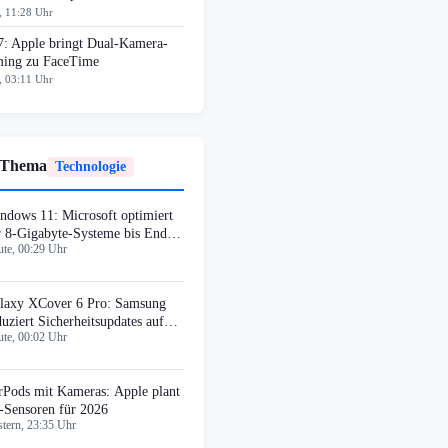
, 11:28 Uhr
7: Apple bringt Dual-Kamera-
ming zu FaceTime
, 03:11 Uhr
 Thema
Technologie
ndows 11: Microsoft optimiert
r 8-Gigabyte-Systeme bis Ende
te, 00:29 Uhr
26
laxy XCover 6 Pro: Samsung
duziert Sicherheitsupdates auf
te, 00:02 Uhr
rteljährlich
rPods mit Kameras: Apple plant
-Sensoren für 2026
tern, 23:35 Uhr