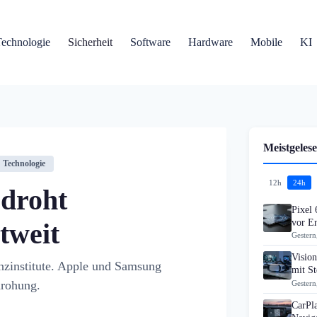
Technologie
Sicherheit
Software
Hardware
Mobile
KI
Meistgelese
Technologie
12h
24h
droht
Pixel 
vor En
tweit
Gestern
Visio
zinstitute. Apple und Samsung
mit S
drohung.
Gestern
CarPla