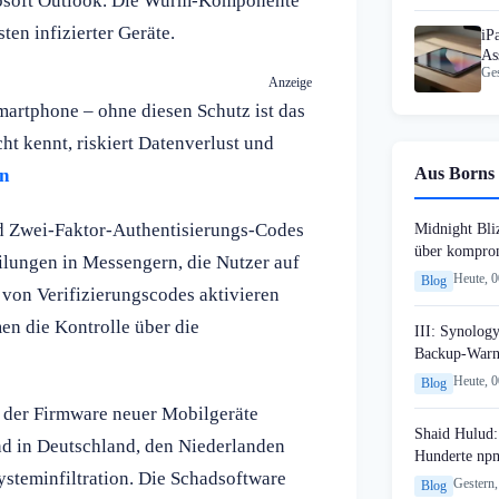
rosoft Outlook. Die Wurm-Komponente
en infizierter Geräte.
iP
As
Ges
au
Anzeige
artphone – ohne diesen Schutz ist das
t kennt, riskiert Datenverlust und
Aus Borns 
n
 Zwei-Faktor-Authentisierungs-Codes
Midnight Bli
über komprom
ilungen in Messengern, die Nutzer auf
Heute, 
Blog
 von Verifizierungscodes aktivieren
en die Kontrolle über die
III: Synology
Backup-Warn
Heute, 
Blog
 der Firmware neuer Mobilgeräte
Shaid Hulud:
nd in Deutschland, den Niederlanden
Hunderte npm
ysteminfiltration. Die Schadsoftware
Gestern,
Blog