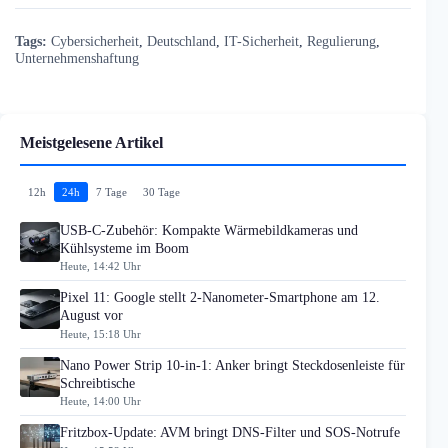
Tags:
Cybersicherheit
,
Deutschland
,
IT-Sicherheit
,
Regulierung
,
Unternehmenshaftung
Meistgelesene Artikel
12h
24h
7 Tage
30 Tage
USB-C-Zubehör: Kompakte Wärmebildkameras und
Kühlsysteme im Boom
Heute, 14:42 Uhr
Pixel 11: Google stellt 2-Nanometer-Smartphone am 12.
August vor
Heute, 15:18 Uhr
Nano Power Strip 10-in-1: Anker bringt Steckdosenleiste für
Schreibtische
Heute, 14:00 Uhr
Fritzbox-Update: AVM bringt DNS-Filter und SOS-Notrufe