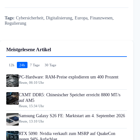
Tags:
Cybersicherheit
,
Digitalisierung
,
Europa
,
Finanzwesen
,
Regulierung
Meistgelesene Artikel
12h
24h
7 Tage
30 Tage
PC-Hardware: RAM-Preise explodieren um 400 Prozent
Heute, 06:10 Uhr
CXMT DDR5: Chinesischer Speicher erreicht 8800 MT/s
auf AM5
Heute, 15:34 Uhr
Samsung Galaxy S26 FE: Marktstart am 4. September 2026
Heute, 13:10 Uhr
RTX 5090: Nvidia verkauft zum MSRP auf QuakeCon
gegen 94% Aufschlag