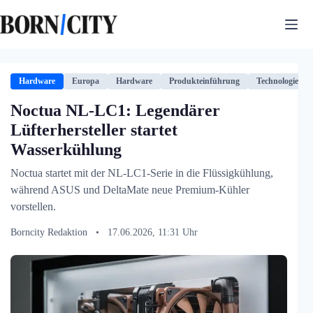
Zum
Inhalt
springen
Hardware
Europa
Hardware
Produkteinführung
Technologie
Noctua NL-LC1: Legendärer
Lüfterhersteller startet
Wasserkühlung
Noctua startet mit der NL-LC1-Serie in die Flüssigkühlung,
während ASUS und DeltaMate neue Premium-Kühler
vorstellen.
Borncity Redaktion
•
17.06.2026, 11:31 Uhr