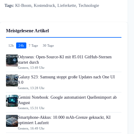
Tags:
KI-Boom
,
Kostendruck
,
Lieferkette
,
Technologie
Meistgelesene Artikel
12h
24h
7 Tage
30 Tage
Odysseus: Open-Source-KI mit 85.011 GitHub-Sternen
startet durch
Gestern, 13:49 Uhr
Galaxy S23: Samsung stoppt große Updates nach One UI
9.0
Gestern, 13:28 Uhr
Gemini Notebook: Google automatisiert Quellenimport ab
August
Gestern, 15:31 Uhr
Smartphone-Akkus: 10.000 mAh-Grenze geknackt, KI
optimiert Laufzeit
Gestern, 16:49 Uhr