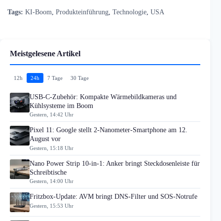
Tags:
KI-Boom
,
Produkteinführung
,
Technologie
,
USA
Meistgelesene Artikel
12h
24h
7 Tage
30 Tage
USB-C-Zubehör: Kompakte Wärmebildkameras und
Kühlsysteme im Boom
Gestern, 14:42 Uhr
Pixel 11: Google stellt 2-Nanometer-Smartphone am 12.
August vor
Gestern, 15:18 Uhr
Nano Power Strip 10-in-1: Anker bringt Steckdosenleiste für
Schreibtische
Gestern, 14:00 Uhr
Fritzbox-Update: AVM bringt DNS-Filter und SOS-Notrufe
Gestern, 15:53 Uhr