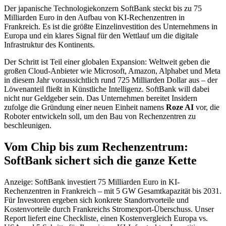
Der japanische Technologiekonzern SoftBank steckt bis zu 75
Milliarden Euro in den Aufbau von KI-Rechenzentren in
Frankreich. Es ist die größte Einzelinvestition des Unternehmens in
Europa und ein klares Signal für den Wettlauf um die digitale
Infrastruktur des Kontinents.
Der Schritt ist Teil einer globalen Expansion: Weltweit geben die
großen Cloud-Anbieter wie Microsoft, Amazon, Alphabet und Meta
in diesem Jahr voraussichtlich rund 725 Milliarden Dollar aus – der
Löwenanteil fließt in Künstliche Intelligenz. SoftBank will dabei
nicht nur Geldgeber sein. Das Unternehmen bereitet Insidern
zufolge die Gründung einer neuen Einheit namens
Roze AI
vor, die
Roboter entwickeln soll, um den Bau von Rechenzentren zu
beschleunigen.
Vom Chip bis zum Rechenzentrum:
SoftBank sichert sich die ganze Kette
Anzeige: SoftBank investiert 75 Milliarden Euro in KI-
Rechenzentren in Frankreich – mit 5 GW Gesamtkapazität bis 2031.
Für Investoren ergeben sich konkrete Standortvorteile und
Kostenvorteile durch Frankreichs Stromexport-Überschuss. Unser
Report liefert eine Checkliste, einen Kostenvergleich Europa vs.