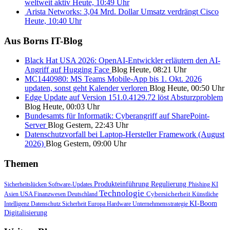
weltweit aktiv
Heute, 10:49 Uhr
Arista Networks: 3,04 Mrd. Dollar Umsatz verdrängt Cisco
Heute, 10:40 Uhr
Aus Borns IT-Blog
Black Hat USA 2026: OpenAI-Entwickler erläutern den AI-
Angriff auf Hugging Face
Blog
Heute, 08:21 Uhr
MC1440980: MS Teams Mobile-App bis 1. Okt. 2026
updaten, sonst geht Kalender verloren
Blog
Heute, 00:50 Uhr
Edge Update auf Version 151.0.4129.72 löst Absturzproblem
Blog
Heute, 00:03 Uhr
Bundesamts für Informatik: Cyberangriff auf SharePoint-
Server
Blog
Gestern, 22:43 Uhr
Datenschutzvorfall bei Laptop-Hersteller Framework (August
2026)
Blog
Gestern, 09:00 Uhr
Themen
Produkteinführung
Regulierung
Sicherheitslücken
Software-Updates
Phishing
KI
Technologie
USA
Cybersicherheit
Asien
Finanzwesen
Deutschland
Künstliche
KI-Boom
Intelligenz
Datenschutz
Sicherheit
Europa
Hardware
Unternehmensstrategie
Digitalisierung