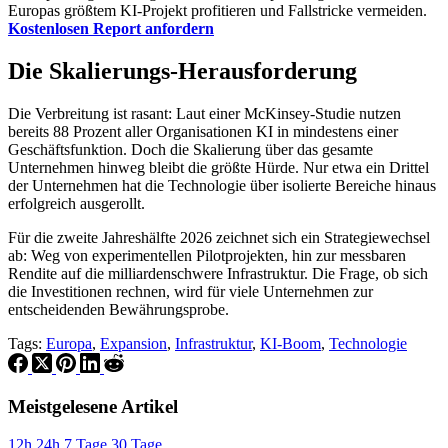
Europas größtem KI-Projekt profitieren und Fallstricke vermeiden.
Kostenlosen Report anfordern
Die Skalierungs-Herausforderung
Die Verbreitung ist rasant: Laut einer McKinsey-Studie nutzen
bereits 88 Prozent aller Organisationen KI in mindestens einer
Geschäftsfunktion. Doch die Skalierung über das gesamte
Unternehmen hinweg bleibt die größte Hürde. Nur etwa ein Drittel
der Unternehmen hat die Technologie über isolierte Bereiche hinaus
erfolgreich ausgerollt.
Für die zweite Jahreshälfte 2026 zeichnet sich ein Strategiewechsel
ab: Weg von experimentellen Pilotprojekten, hin zur messbaren
Rendite auf die milliardenschwere Infrastruktur. Die Frage, ob sich
die Investitionen rechnen, wird für viele Unternehmen zur
entscheidenden Bewährungsprobe.
Tags:
Europa
,
Expansion
,
Infrastruktur
,
KI-Boom
,
Technologie
Meistgelesene Artikel
12h
24h
7 Tage
30 Tage