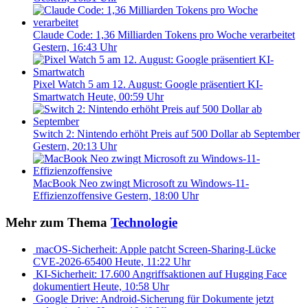
Claude Code: 1,36 Milliarden Tokens pro Woche verarbeitet
Gestern, 16:43 Uhr
Pixel Watch 5 am 12. August: Google präsentiert KI-
Smartwatch
Heute, 00:59 Uhr
Switch 2: Nintendo erhöht Preis auf 500 Dollar ab September
Gestern, 20:13 Uhr
MacBook Neo zwingt Microsoft zu Windows-11-
Effizienzoffensive
Gestern, 18:00 Uhr
Mehr zum Thema
Technologie
macOS-Sicherheit: Apple patcht Screen-Sharing-Lücke
CVE-2026-65400
Heute, 11:22 Uhr
KI-Sicherheit: 17.600 Angriffsaktionen auf Hugging Face
dokumentiert
Heute, 10:58 Uhr
Google Drive: Android-Sicherung für Dokumente jetzt