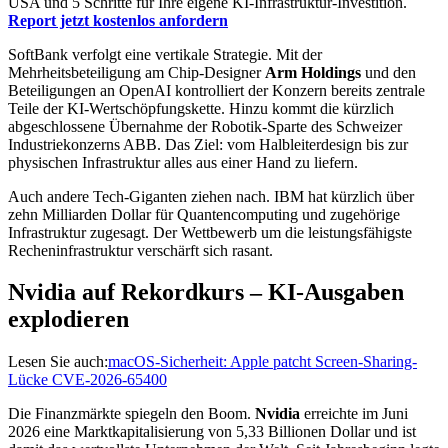
USA und 5 Schritte für Ihre eigene KI-Infrastruktur-Investition.
Report jetzt kostenlos anfordern
SoftBank verfolgt eine vertikale Strategie. Mit der
Mehrheitsbeteiligung am Chip-Designer
Arm Holdings
und den
Beteiligungen an OpenAI kontrolliert der Konzern bereits zentrale
Teile der KI-Wertschöpfungskette. Hinzu kommt die kürzlich
abgeschlossene Übernahme der Robotik-Sparte des Schweizer
Industriekonzerns ABB. Das Ziel: vom Halbleiterdesign bis zur
physischen Infrastruktur alles aus einer Hand zu liefern.
Auch andere Tech-Giganten ziehen nach. IBM hat kürzlich über
zehn Milliarden Dollar für Quantencomputing und zugehörige
Infrastruktur zugesagt. Der Wettbewerb um die leistungsfähigste
Recheninfrastruktur verschärft sich rasant.
Nvidia auf Rekordkurs – KI-Ausgaben
explodieren
Lesen Sie auch:
macOS-Sicherheit: Apple patcht Screen-Sharing-
Lücke CVE-2026-65400
Die Finanzmärkte spiegeln den Boom.
Nvidia
erreichte im Juni
2026 eine Marktkapitalisierung von 5,33 Billionen Dollar und ist