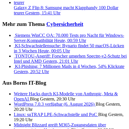
Galaxy Z Flip 8: Samsung macht Klapphandy 100 Dollar
teurer
Gestern, 15:41 Uhr
Mehr zum Thema
Cybersicherheit
Siemens WinCC OA: 70.000 Tests pro Nacht für Windows-
Server-Kompatibilität
Heute, 00:59 Uhr
KI-Schwachstellensuche: Bynario findet 50 macOS-Lücken
in 3 Wochen
Heute, 00:05 Uhr
TONTOU-Angriff: Forscher umgehen Spectre-v2-Schutz bei
Intel und AMD
Gestern, 21:01 Uhr
KI-Phishing: 7 Millionen Mails in 4 Wochen, 54% Klickrate
Gestern, 20:52 Uhr
Aus Borns IT-Blog
Weitere Hacks durch KI-Modelle von Anthropic, Meta &
OpenAI
Blog
Gestern, 20:30 Uhr
WordPress 7.0.3 verfügbar (6. August 2026)
Blog
Gestern,
20:20 Uhr
Linux: suTRAP LPE-Schwachstelle und PoC
Blog
Gestern,
19:20 Uhr
Midnight Blizzard greift M365-Zugangsdaten über