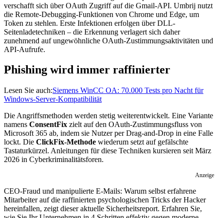
verschafft sich über OAuth Zugriff auf die Gmail-API. Umbrij nutzt
die Remote-Debugging-Funktionen von Chrome und Edge, um
Token zu stehlen. Erste Infektionen erfolgen über DLL-
Seitenladetechniken – die Erkennung verlagert sich daher
zunehmend auf ungewöhnliche OAuth-Zustimmungsaktivitäten und
API-Aufrufe.
Phishing wird immer raffinierter
Lesen Sie auch:
Siemens WinCC OA: 70.000 Tests pro Nacht für
Windows-Server-Kompatibilität
Die Angriffsmethoden werden stetig weiterentwickelt. Eine Variante
namens
ConsentFix
zielt auf den OAuth-Zustimmungsfluss von
Microsoft 365 ab, indem sie Nutzer per Drag-and-Drop in eine Falle
lockt. Die
ClickFix-Methode
wiederum setzt auf gefälschte
Tastaturkürzel. Anleitungen für diese Techniken kursieren seit März
2026 in Cyberkriminalitätsforen.
Anzeige
CEO-Fraud und manipulierte E-Mails: Warum selbst erfahrene
Mitarbeiter auf die raffinierten psychologischen Tricks der Hacker
hereinfallen, zeigt dieser aktuelle Sicherheitsreport. Erfahren Sie,
wie Sie Ihr Unternehmen in 4 Schritten effektiv gegen moderne