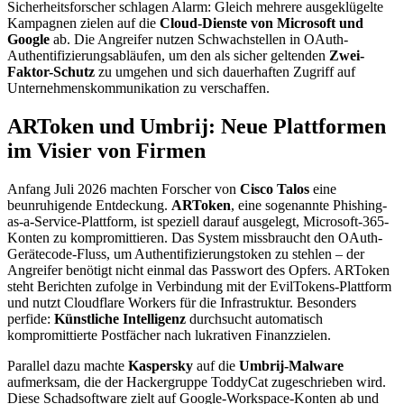
Sicherheitsforscher schlagen Alarm: Gleich mehrere ausgeklügelte
Kampagnen zielen auf die
Cloud-Dienste von Microsoft und
Google
ab. Die Angreifer nutzen Schwachstellen in OAuth-
Authentifizierungsabläufen, um den als sicher geltenden
Zwei-
Faktor-Schutz
zu umgehen und sich dauerhaften Zugriff auf
Unternehmenskommunikation zu verschaffen.
ARToken und Umbrij: Neue Plattformen
im Visier von Firmen
Anfang Juli 2026 machten Forscher von
Cisco Talos
eine
beunruhigende Entdeckung.
ARToken
, eine sogenannte Phishing-
as-a-Service-Plattform, ist speziell darauf ausgelegt, Microsoft-365-
Konten zu kompromittieren. Das System missbraucht den OAuth-
Gerätecode-Fluss, um Authentifizierungstoken zu stehlen – der
Angreifer benötigt nicht einmal das Passwort des Opfers. ARToken
steht Berichten zufolge in Verbindung mit der EvilTokens-Plattform
und nutzt Cloudflare Workers für die Infrastruktur. Besonders
perfide:
Künstliche Intelligenz
durchsucht automatisch
kompromittierte Postfächer nach lukrativen Finanzzielen.
Parallel dazu machte
Kaspersky
auf die
Umbrij-Malware
aufmerksam, die der Hackergruppe ToddyCat zugeschrieben wird.
Diese Schadsoftware zielt auf Google-Workspace-Konten ab und