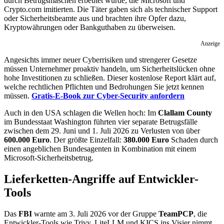
durch Betrugsmaschen erbeutet wurde, die Microsoft und
Crypto.com imitierten. Die Täter gaben sich als technischer Support
oder Sicherheitsbeamte aus und brachten ihre Opfer dazu,
Kryptowährungen oder Bankguthaben zu überweisen.
Anzeige
Angesichts immer neuer Cyberrisiken und strengerer Gesetze
müssen Unternehmer proaktiv handeln, um Sicherheitslücken ohne
hohe Investitionen zu schließen. Dieser kostenlose Report klärt auf,
welche rechtlichen Pflichten und Bedrohungen Sie jetzt kennen
müssen.
Gratis-E-Book zur Cyber-Security anfordern
Auch in den USA schlagen die Wellen hoch: Im
Clallam County
im Bundesstaat Washington führten vier separate Betrugsfälle
zwischen dem 29. Juni und 1. Juli 2026 zu Verlusten von über
600.000 Euro
. Der größte Einzelfall:
380.000 Euro
Schaden durch
einen angeblichen Bundesagenten in Kombination mit einem
Microsoft-Sicherheitsbetrug.
Lieferketten-Angriffe auf Entwickler-
Tools
Das
FBI
warnte am 3. Juli 2026 vor der Gruppe
TeamPCP
, die
Entwickler-Tools wie Trivy, LiteLLM und KICS ins Visier nimmt.