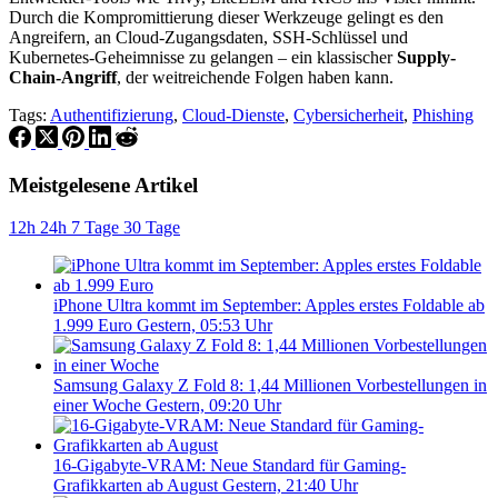
Durch die Kompromittierung dieser Werkzeuge gelingt es den
Angreifern, an Cloud-Zugangsdaten, SSH-Schlüssel und
Kubernetes-Geheimnisse zu gelangen – ein klassischer
Supply-
Chain-Angriff
, der weitreichende Folgen haben kann.
Tags:
Authentifizierung
,
Cloud-Dienste
,
Cybersicherheit
,
Phishing
Meistgelesene Artikel
12h
24h
7 Tage
30 Tage
iPhone Ultra kommt im September: Apples erstes Foldable ab
1.999 Euro
Gestern, 05:53 Uhr
Samsung Galaxy Z Fold 8: 1,44 Millionen Vorbestellungen in
einer Woche
Gestern, 09:20 Uhr
16-Gigabyte-VRAM: Neue Standard für Gaming-
Grafikkarten ab August
Gestern, 21:40 Uhr