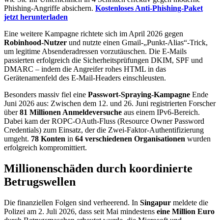
Phishing-Angriffe absichern.
Kostenloses Anti-Phishing-Paket
jetzt herunterladen
Eine weitere Kampagne richtete sich im April 2026 gegen
Robinhood-Nutzer
und nutzte einen Gmail-„Punkt-Alias“-Trick,
um legitime Absenderadressen vorzutäuschen. Die E-Mails
passierten erfolgreich die Sicherheitsprüfungen DKIM, SPF und
DMARC – indem die Angreifer rohes HTML in das
Gerätenamenfeld des E-Mail-Headers einschleusten.
Besonders massiv fiel eine
Passwort-Spraying-Kampagne
Ende
Juni 2026 aus: Zwischen dem 12. und 26. Juni registrierten Forscher
über
81 Millionen Anmeldeversuche
aus einem IPv6-Bereich.
Dabei kam der ROPC-OAuth-Fluss (Resource Owner Password
Credentials) zum Einsatz, der die Zwei-Faktor-Authentifizierung
umgeht.
78 Konten
in
64 verschiedenen Organisationen
wurden
erfolgreich kompromittiert.
Millionenschäden durch koordinierte
Betrugswellen
Die finanziellen Folgen sind verheerend. In
Singapur
meldete die
Polizei am 2. Juli 2026, dass seit Mai mindestens
eine Million Euro