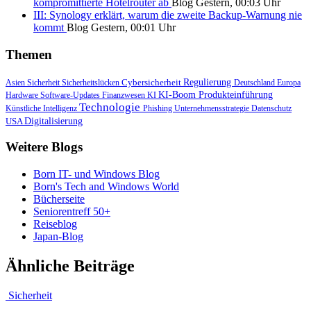
kompromittierte Hotelrouter ab
Blog
Gestern, 00:03 Uhr
III: Synology erklärt, warum die zweite Backup-Warnung nie
kommt
Blog
Gestern, 00:01 Uhr
Themen
Cybersicherheit
Regulierung
Asien
Sicherheit
Sicherheitslücken
Deutschland
Europa
KI-Boom
Produkteinführung
Hardware
Software-Updates
Finanzwesen
KI
Technologie
Künstliche Intelligenz
Phishing
Unternehmensstrategie
Datenschutz
USA
Digitalisierung
Weitere Blogs
Born IT- und Windows Blog
Born's Tech and Windows World
Bücherseite
Seniorentreff 50+
Reiseblog
Japan-Blog
Ähnliche Beiträge
Sicherheit