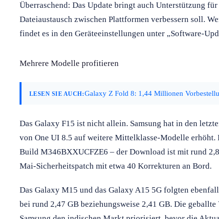
Überraschend: Das Update bringt auch Unterstützung fü
Dateiaustausch zwischen Plattformen verbessern soll. W
findet es in den Geräteeinstellungen unter „Software-Upd
Mehrere Modelle profitieren
Galaxy Z Fold 8: 1,44 Millionen Vorbestell
LESEN SIE AUCH:
Das Galaxy F15 ist nicht allein. Samsung hat in den letz
von One UI 8.5 auf weitere Mittelklasse-Modelle erhöht.
Build M346BXXUCFZE6 – der Download ist mit rund 2,8 G
Mai-Sicherheitspatch mit etwa 40 Korrekturen an Bord.
Das Galaxy M15 und das Galaxy A15 5G folgten ebenfalls
bei rund 2,47 GB beziehungsweise 2,41 GB. Die geballte V
Samsung den indischen Markt priorisiert, bevor die Aktual