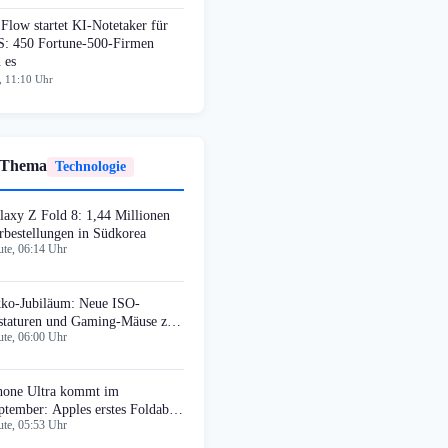
Flow startet KI-Notetaker für
: 450 Fortune-500-Firmen
 es
, 11:10 Uhr
 Thema
Technologie
laxy Z Fold 8: 1,44 Millionen
rbestellungen in Südkorea
te, 06:14 Uhr
ko-Jubiläum: Neue ISO-
staturen und Gaming-Mäuse zur
te, 06:00 Uhr
A
hone Ultra kommt im
ptember: Apples erstes Foldable
te, 05:53 Uhr
 1.999 Euro