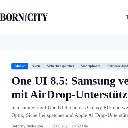
Zum
Inhalt
springen
Mobile
Asien
Sicherheitspatches
Smartphones
Software-Upd
One UI 8.5: Samsung ve
mit AirDrop-Unterstüt
Samsung verteilt One UI 8.5 an das Galaxy F15 und we
Optik, Sicherheitspatches und Apple AirDrop-Unterstüt
Borncity Redaktion
•
13.06.2026, 14:52 Uhr