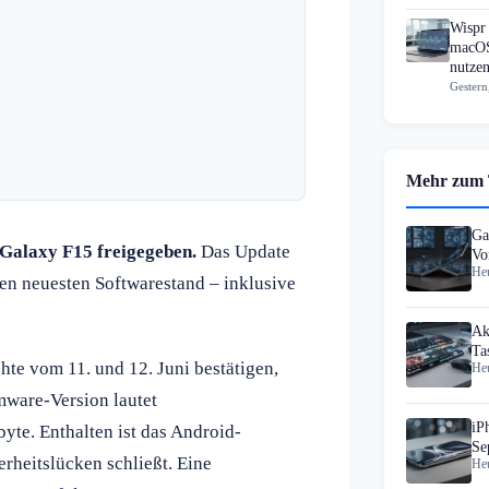
Wispr 
macOS
nutzen
Gestern
Mehr zum
Ga
 Galaxy F15 freigegeben.
Das Update
Vo
Heu
en neuesten Softwarestand – inklusive
Ak
Ta
te vom 11. und 12. Juni bestätigen,
Heu
IF
rmware-Version lautet
iP
e. Enthalten ist das Android-
Se
rheitslücken schließt. Eine
Heu
ab