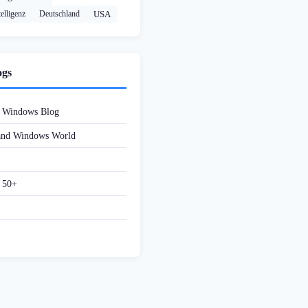
elligenz
Deutschland
USA
ogs
d Windows Blog
 and Windows World
f 50+