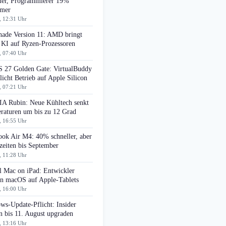
ller, Programmierer 19%
amer
, 12:31 Uhr
ade Version 11: AMD bringt
 KI auf Ryzen-Prozessoren
, 07:40 Uhr
 27 Golden Gate: VirtualBuddy
icht Betrieb auf Apple Silicon
, 07:21 Uhr
A Rubin: Neue Kühltech senkt
raturen um bis zu 12 Grad
, 16:55 Uhr
ok Air M4: 40% schneller, aber
zeiten bis September
, 11:28 Uhr
l Mac on iPad: Entwickler
en macOS auf Apple-Tablets
, 16:00 Uhr
ws-Update-Pflicht: Insider
n bis 11. August upgraden
, 13:16 Uhr