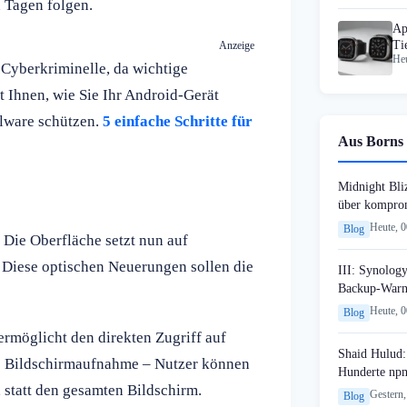
 Tagen folgen.
Ap
Ti
Anzeige
Heu
 Cyberkriminelle, da wichtige
t Ihnen, wie Sie Ihr Android-Gerät
alware schützen.
5 einfache Schritte für
Aus Borns 
Midnight Bli
über komprom
Heute, 
Blog
 Die Oberfläche setzt nun auf
. Diese optischen Neuerungen sollen die
III: Synology
Backup-Warn
Heute, 
Blog
ermöglicht den direkten Zugriff auf
Shaid Hulud:
lle Bildschirmaufnahme – Nutzer können
Hunderte npm
 statt den gesamten Bildschirm.
Gestern,
Blog