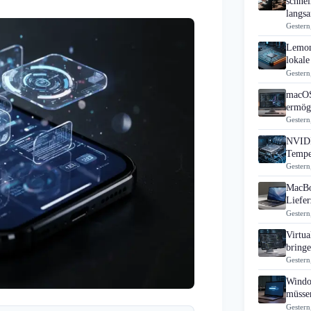
schne
langs
Gestern
Lemon
lokale
Gestern
macOS
ermögl
Gestern
NVIDI
Tempe
Gestern
MacBo
Liefer
Gestern
Virtua
bring
Gestern
Windo
müsse
Gestern