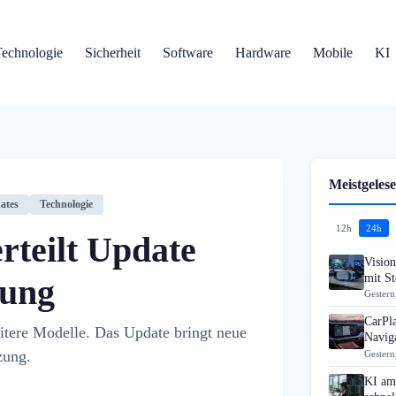
Technologie
Sicherheit
Software
Hardware
Mobile
KI
Meistgelese
ates
Technologie
12h
24h
rteilt Update
Visio
mit S
zung
Gestern
CarPla
itere Modelle. Das Update bringt neue
Navig
zung.
Gestern
KI am 