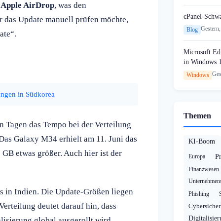
r
Apple AirDrop
, was den
cPanel-Schw
er das Update manuell prüfen möchte,
Gestern,
Blog
ate“.
Microsoft Edg
in Windows 
Ges
Windows
ungen in Südkorea
Themen
ten Tagen das Tempo bei der Verteilung
 Das Galaxy M34 erhielt am 11. Juni das
KI-Boom
B etwas größer. Auch hier ist der
Europa
P
Finanzwesen
Unternehmens
 in Indien. Die Update-Größen liegen
Phishing
erteilung deutet darauf hin, dass
Cybersicher
Digitalisie
isierung global ausgerollt wird.