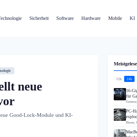
Technologie
Sicherheit
Software
Hardware
Mobile
KI
Meistgelese
nologie
12h
24h
llt neue
16-Gi
für G
vor
Gestern
PC-Ha
 Neue Good-Lock-Module und KI-
explo
Heute, 
MacBo