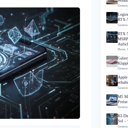
Windo
Gestern
Legion
RTX-5
Gestern
RTX 5
MSRP 
Aufsc
Heute, 
Galax
Klapp
Gestern
Apple
erhal
Gestern
M5 Ma
Preise
Gestern
KI-Du
Sol – 
Gestern