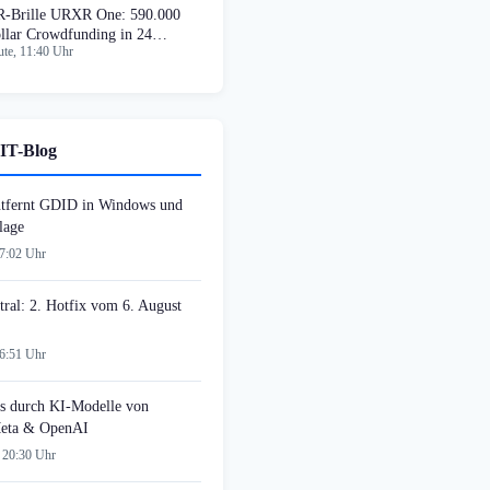
-Brille URXR One: 590.000
llar Crowdfunding in 24
te, 11:40 Uhr
unden
IT-Blog
tfernt GDID in Windows und
lage
07:02 Uhr
tral: 2. Hotfix vom 6. August
06:51 Uhr
s durch KI-Modelle von
Meta & OpenAI
 20:30 Uhr