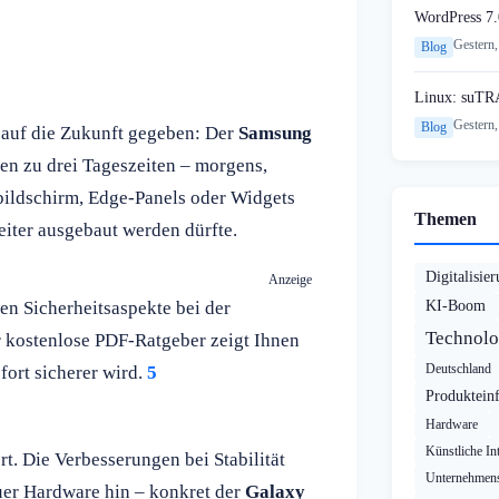
WordPress 7.
Gestern,
Blog
Linux: suTR
Gestern,
Blog
auf die Zukunft gegeben: Der
Samsung
nen zu drei Tageszeiten – morgens,
rbildschirm, Edge-Panels oder Widgets
Themen
eiter ausgebaut werden dürfte.
Digitalisie
Anzeige
en Sicherheitsaspekte bei der
KI-Boom
Technolo
 kostenlose PDF-Ratgeber zeigt Ihnen
Deutschland
fort sicherer wird.
5
Produktein
Hardware
Künstliche Int
rt. Die Verbesserungen bei Stabilität
Unternehmens
uer Hardware hin – konkret der
Galaxy