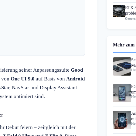
RTX 5
proble
Gestern
Mehr zum
Sa
Ma
lisierung seiner Anpassungssuite
Good
Heu
g von
One UI 9.0
auf Basis von
Android
iO
tar, NavStar und Display Assistant
um
system optimiert sind.
Heu
An
er
mi
Heu
hr Debüt feiern – zeitgleich mit der