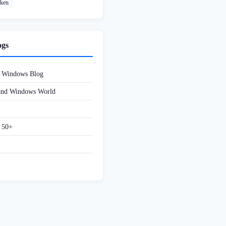
cken
ogs
d Windows Blog
 and Windows World
f 50+