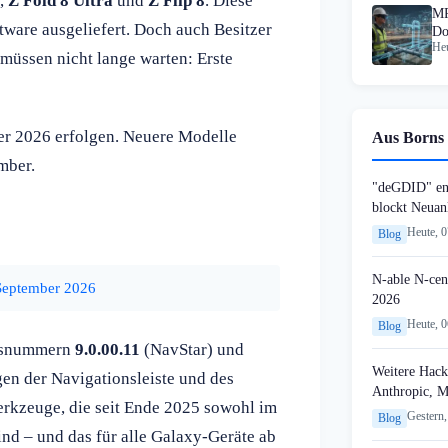
,
Z Fold 8 Ultra
und
Z Flip 8
. Diese
MR
tware ausgeliefert. Doch auch Besitzer
Do
Heu
St
müssen nicht lange warten: Erste
ber 2026 erfolgen. Neuere Modelle
Aus Borns 
mber.
"deGDID" en
blockt Neuan
Heute, 
Blog
N-able N-cen
September 2026
2026
Heute, 
Blog
onsnummern
9.0.00.11
(NavStar) und
Weitere Hack
en der Navigationsleiste und des
Anthropic, 
erkzeuge, die seit Ende 2025 sowohl im
Gestern,
Blog
nd – und das für alle Galaxy-Geräte ab