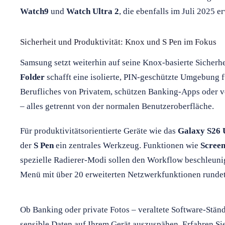
Watch9
und
Watch Ultra 2
, die ebenfalls im Juli 2025 e
Sicherheit und Produktivität: Knox und S Pen im Fokus
Samsung setzt weiterhin auf seine Knox-basierte Sicherh
Folder
schafft eine isolierte, PIN-geschützte Umgebung f
Berufliches von Privatem, schützen Banking-Apps oder 
– alles getrennt von der normalen Benutzeroberfläche.
Für produktivitätsorientierte Geräte wie das
Galaxy S26 
der
S Pen
ein zentrales Werkzeug. Funktionen wie
Scree
spezielle Radierer-Modi sollen den Workflow beschleuni
Menü mit über 20 erweiterten Netzwerkfunktionen rundet
Ob Banking oder private Fotos – veraltete Software-Stän
sensible Daten auf Ihrem Gerät auszuspähen. Erfahren Sie