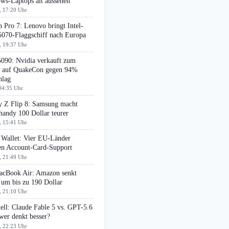
ws-Laptops alt aussehen
, 17:20 Uhr
 Pro 7: Lenovo bringt Intel-
070-Flaggschiff nach Europa
, 19:37 Uhr
090: Nvidia verkauft zum
auf QuakeCon gegen 94%
hlag
04:35 Uhr
y Z Flip 8: Samsung macht
handy 100 Dollar teurer
, 15:41 Uhr
 Wallet: Vier EU-Länder
ten Account-Card-Support
, 21:49 Uhr
cBook Air: Amazon senkt
 um bis zu 190 Dollar
, 21:10 Uhr
ell: Claude Fable 5 vs. GPT-5.6
wer denkt besser?
, 22:23 Uhr