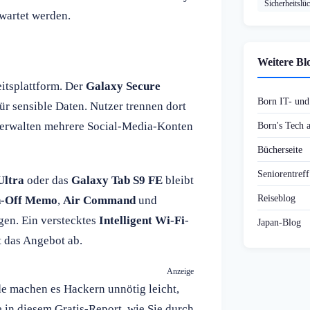
Sicherheitslü
rwartet werden.
Weitere Bl
eitsplattform. Der
Galaxy Secure
Born IT- un
ür sensible Daten. Nutzer trennen dort
verwalten mehrere Social-Media-Konten
Born's Tech
Bücherseite
Seniorentref
Ultra
oder das
Galaxy Tab S9 FE
bleibt
Reiseblog
n-Off Memo
,
Air Command
und
gen. Ein verstecktes
Intelligent Wi-Fi
-
Japan-Blog
 das Angebot ab.
Anzeige
de machen es Hackern unnötig leicht,
 in diesem Gratis-Report, wie Sie durch