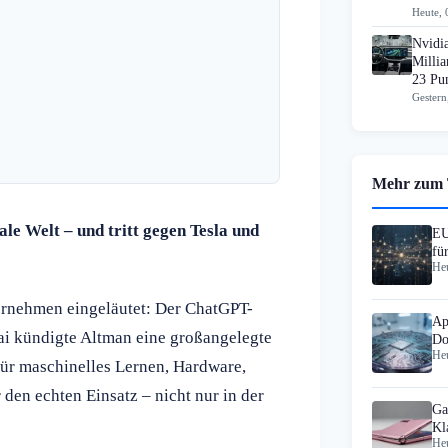
Heute, 
Nvidi
Milli
23 Pu
Gestern
Mehr zum
ale Welt – und tritt gegen Tesla und
EU
fü
Heu
ernehmen eingeläutet: Der ChatGPT-
Ap
ai kündigte Altman eine großangelegte
Do
Heu
ür maschinelles Lernen, Hardware,
den echten Einsatz – nicht nur in der
Ga
Kl
Heu