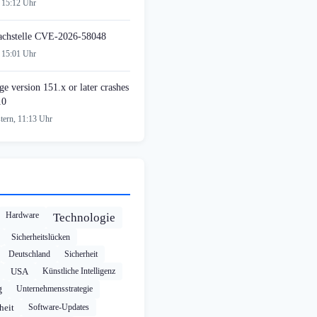
 15:12 Uhr
achstelle CVE-2026-58048
 15:01 Uhr
e version 151.x or later crashes
10
tern, 11:13 Uhr
Hardware
Technologie
Sicherheitslücken
Deutschland
Sicherheit
USA
Künstliche Intelligenz
g
Unternehmensstrategie
heit
Software-Updates