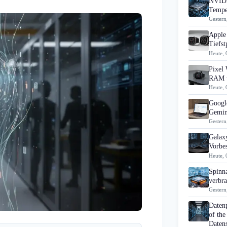
NVIDI
Tempe
Gestern
Apple 
Tiefst
Heute, 
Pixel 
RAM u
Heute, 
Googl
Gemin
Gestern
Galaxy
Vorbes
Heute, 
Spinn
verbra
Gestern
Daten
of the
Datens