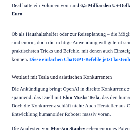
Deal hatte ein Volumen von rund
6,5 Milliarden US-Doll
Euro
.
Ob als Haushaltshelfer oder zur Reiseplanung – die Mög
sind enorm, doch die richtige Anwendung will gelernt sein
praktischsten Tricks und Befehle, mit denen auch Einstei
können.
Diese einfachen ChatGPT-Befehle jetzt kostenl
Wettlauf mit Tesla und asiatischen Konkurrenten
Die Ankündigung bringt OpenAI in direkte Konkurrenz z
spannend: das Duell mit
Elon Musks Tesla
, das den hum
Doch die Konkurrenz schläft nicht: Auch Hersteller aus C
Entwicklung humanoider Roboter massiv voran.
Die Analysten von
Morgan Stanley
sehen enormes Potenz