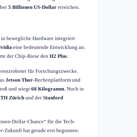
über
5 Billionen US-Dollar
erreichen.
e in bewegliche Hardware integriert
vidia
eine bedeutende Entwicklung an:
rte der Chip-Riese den
H2 Plus
.
erenzroboter für Forschungszwecke.
ias
Jetson Thor
-Rechenplattform und
roß und wiegt
68 Kilogramm
. Noch in
TH Zürich
und der
Stanford
ionen-Dollar-Chance“ für die Tech-
er-Zukunft hat gerade erst begonnen.