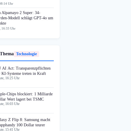
08:14 Uhr
a Alpamayo 2 Super: 34-
arden-Modell schlägt GPT-4o um
nkte
, 16:33 Uhr
 Thema
Technologie
 AI Act: Transparenzpflichten
r KI-Systeme treten in Kraft
te, 16:25 Uhr
ple-Chips blockiert: 1 Milliarde
llar Wert lagert bei TSMC
te, 16:03 Uhr
laxy Z Flip 8: Samsung macht
apphandy 100 Dollar teurer
te, 15:41 Uhr