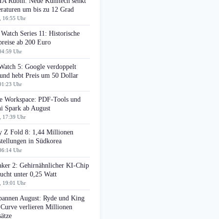
A Rubin: Neue Kühltech senkt
raturen um bis zu 12 Grad
, 16:55 Uhr
Watch Series 11: Historische
preise ab 200 Euro
04:59 Uhr
Watch 5: Google verdoppelt
nd hebt Preis um 50 Dollar
01:23 Uhr
e Workspace: PDF-Tools und
i Spark ab August
, 17:39 Uhr
 Z Fold 8: 1,44 Millionen
tellungen in Südkorea
06:14 Uhr
aker 2: Gehirnähnlicher KI-Chip
ucht unter 0,25 Watt
, 19:01 Uhr
pannen August: Ryde und King
 Curve verlieren Millionen
ätze