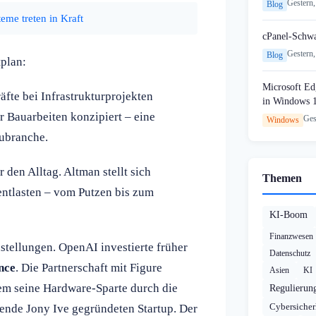
Gestern,
Blog
eme treten in Kraft
cPanel-Schw
Gestern,
Blog
tplan:
Microsoft Edg
äfte bei Infrastrukturprojekten
in Windows 
r Bauarbeiten konzipiert – eine
Ges
Windows
ubranche.
 den Alltag. Altman stellt sich
Themen
entlasten – vom Putzen bis zum
KI-Boom
Finanzwesen
stellungen. OpenAI investierte früher
Datenschutz
ence
. Die Partnerschaft mit Figure
Asien
KI
em seine Hardware-Sparte durch die
Regulierun
Cybersicher
ende Jony Ive gegründeten Startup. Der