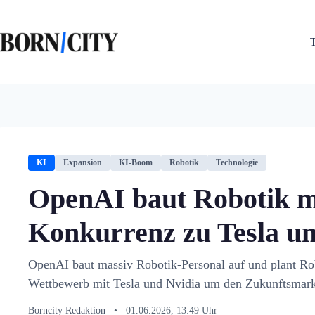
Zum
Inhalt
springen
KI
Expansion
KI-Boom
Robotik
Technologie
OpenAI baut Robotik m
Konkurrenz zu Tesla un
OpenAI baut massiv Robotik-Personal auf und plant Ro
Wettbewerb mit Tesla und Nvidia um den Zukunftsmarkt
Borncity Redaktion
•
01.06.2026, 13:49 Uhr