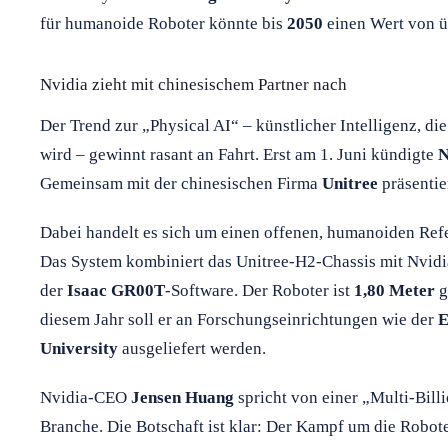
für humanoide Roboter könnte bis
2050
einen Wert von 
Nvidia zieht mit chinesischem Partner nach
Der Trend zur „Physical AI“ – künstlicher Intelligenz, di
wird – gewinnt rasant an Fahrt. Erst am 1. Juni kündigte
N
Gemeinsam mit der chinesischen Firma
Unitree
präsentie
Dabei handelt es sich um einen offenen, humanoiden Ref
Das System kombiniert das Unitree-H2-Chassis mit Nvid
der
Isaac GR00T
-Software. Der Roboter ist
1,80 Meter
g
diesem Jahr soll er an Forschungseinrichtungen wie der
E
University
ausgeliefert werden.
Nvidia-CEO
Jensen Huang
spricht von einer „Multi-Bill
Branche. Die Botschaft ist klar: Der Kampf um die Robot