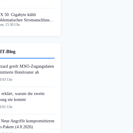
X 50: Gigabyte kühlt
oblematischen Stromanschluss
te, 15:30 Uhr
tiv
IT-Blog
zzard greift M365-Zugangsdaten
ittierte Hotelrouter ab
00:03 Uhr
 erklärt, warum die zweite
ung nie kommt
00:01 Uhr
 Neue Angriffe kompromittieren
-Pakete (4.8.2026)