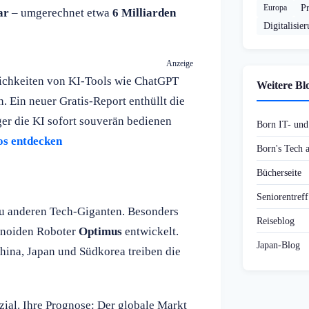
Europa
P
ar
– umgerechnet etwa
6 Milliarden
Digitalisie
Anzeige
lichkeiten von KI-Tools wie ChatGPT
Weitere Bl
. Ein neuer Gratis-Report enthüllt die
ger die KI sofort souverän bedienen
Born IT- un
os entdecken
Born's Tech
Bücherseite
Seniorentref
u anderen Tech-Giganten. Besonders
Reiseblog
anoiden Roboter
Optimus
entwickelt.
Japan-Blog
hina, Japan und Südkorea treiben die
ial. Ihre Prognose: Der globale Markt