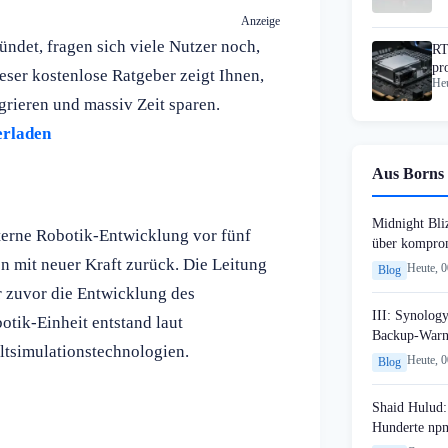
Anzeige
ndet, fragen sich viele Nutzer noch,
RT
pr
ieser kostenlose Ratgeber zeigt Ihnen,
Heu
ak
grieren und massiv Zeit sparen.
erladen
Aus Borns 
Midnight Bli
terne Robotik-Entwicklung vor fünf
über komprom
n mit neuer Kraft zurück. Die Leitung
Heute, 
Blog
r zuvor die Entwicklung des
III: Synology
tik-Einheit entstand laut
Backup-Warn
tsimulationstechnologien.
Heute, 
Blog
Shaid Hulud:
Hunderte npm