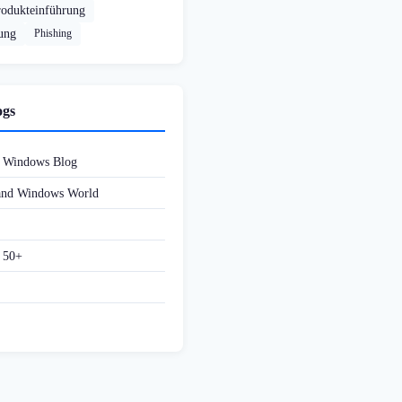
rodukteinführung
rung
Phishing
ogs
d Windows Blog
 and Windows World
f 50+