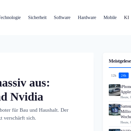
Technologie
Sicherheit
Software
Hardware
Mobile
KI
Meistgelese
12h
24h
assiv aus:
iPhon
Apples
d Nvidia
Heute, 
Samsu
boter für Bau und Haushalt. Der
Millio
Woch
 verschärft sich.
Heute, 