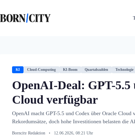
Zum
Inhalt
springen
KI
Cloud-Computing
KI-Boom
Quartalszahlen
Technologie
OpenAI-Deal: GPT-5.5 
Cloud verfügbar
OpenAI macht GPT-5.5 und Codex über Oracle Cloud v
Rekordumsätze, doch hohe Investitionen belasten die Ak
Borncity Redaktion
•
12.06.2026, 08:21 Uhr