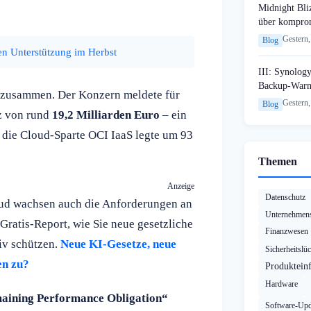
Midnight Bli
über komprom
Gestern,
Blog
ren Unterstützung im Herbst
III: Synology
Backup-Warn
e zusammen. Der Konzern meldete für
Gestern,
Blog
tz von rund
19,2 Milliarden Euro
– ein
 die Cloud-Sparte OCI IaaS legte um 93
Themen
Anzeige
Datenschutz
oud wachsen auch die Anforderungen an
Unternehmens
Gratis-Report, wie Sie neue gesetzliche
Finanzwesen
iv schützen.
Neue KI-Gesetze, neue
Sicherheitslü
en zu?
Produktein
Hardware
aining Performance Obligation“
Software-Upd