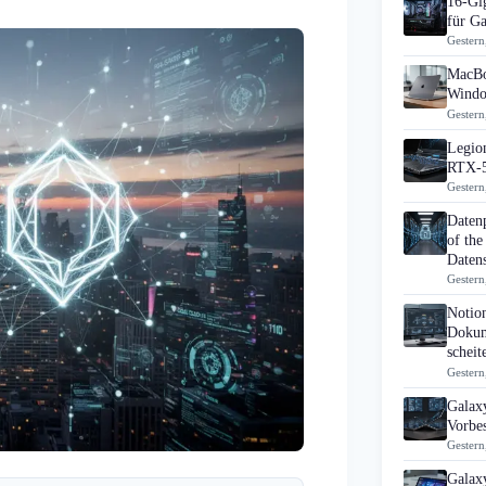
16-Gi
für G
Gestern
MacBo
Windo
Gestern
Legion
RTX-5
Gestern
Daten
of the
Datens
Gestern
Notio
Dokum
scheit
Gestern
Galaxy
Vorbes
Gestern
Galax