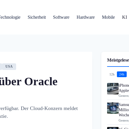
Technologie
Sicherheit
Software
Hardware
Mobile
KI
Meistgelese
USA
12h
24h
über Oracle
iPhon
Apples
Gestern
Samsu
erfügbar. Der Cloud-Konzern meldet
Millio
Woch
tie.
Gestern