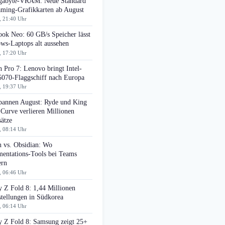
gabyte-VRAM: Neue Standard
aming-Grafikkarten ab August
, 21:40 Uhr
ok Neo: 60 GB/s Speicher lässt
ws-Laptops alt aussehen
, 17:20 Uhr
 Pro 7: Lenovo bringt Intel-
070-Flaggschiff nach Europa
, 19:37 Uhr
pannen August: Ryde und King
 Curve verlieren Millionen
ätze
, 08:14 Uhr
n vs. Obsidian: Wo
entations-Tools bei Teams
ern
, 06:46 Uhr
 Z Fold 8: 1,44 Millionen
tellungen in Südkorea
, 06:14 Uhr
y Z Fold 8: Samsung zeigt 25+