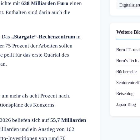
eichte mit
638 Milliarden Euro
einen
Digitalisie
. Enthalten sind darin auch die
Weitere Bl
. Das
„Stargate“-Rechenzentrum
in
ber 75 Prozent der Arbeiten sollen
Born IT- un
 peilt für das erste Quartal des
Born's Tech
an.
Bücherseite
Seniorentref
Reiseblog
i um mehr als acht Prozent nach.
itionspläne des Konzerns.
Japan-Blog
 2026 beliefen sich auf
55,7 Milliarden
illiarden und ein Anstieg von 162
tto-Investitionen von rund 70