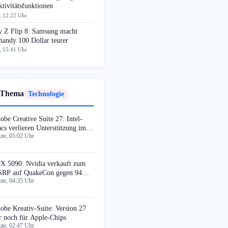
tivitätsfunktionen
, 12:22 Uhr
y Z Flip 8: Samsung macht
handy 100 Dollar teurer
, 15:41 Uhr
 Thema
Technologie
obe Creative Suite 27: Intel-
cs verlieren Unterstützung im
te, 05:02 Uhr
rbst
X 5090: Nvidia verkauft zum
RP auf QuakeCon gegen 94%
te, 04:35 Uhr
fschlag
obe Kreativ-Suite: Version 27
r noch für Apple-Chips
te, 02:47 Uhr