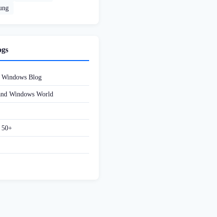
rung
ogs
d Windows Blog
 and Windows World
f 50+