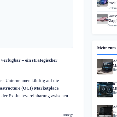
Produk
Gestern
Galax
Klapp
Gestern
Mehr zum
verfügbar – ein strategischer
Ad
Ma
Heu
He
ass Unternehmen künftig auf die
RT
rastructure (OCI) Marketplace
MS
Heu
Au
en der Exklusivvereinbarung zwischen
Ad
nu
Anzeige
Heu