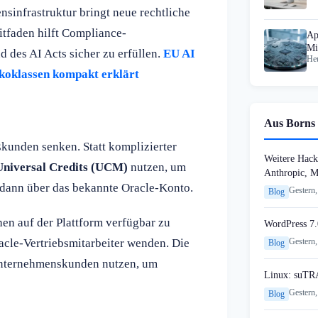
nsinfrastruktur bringt neue rechtliche
tfaden hilft Compliance-
Ap
Mi
 des AI Acts sicher zu erfüllen.
EU AI
Heu
Pr
sikoklassen kompakt erklärt
Aus Borns 
ßkunden senken. Statt komplizierter
Weitere Hack
Universal Credits (UCM)
nutzen, um
Anthropic, 
dann über das bekannte Oracle-Konto.
Gestern,
Blog
n auf der Plattform verfügbar zu
WordPress 7.
racle-Vertriebsmitarbeiter wenden. Die
Gestern,
Blog
n Unternehmenskunden nutzen, um
Linux: suTR
Gestern,
Blog