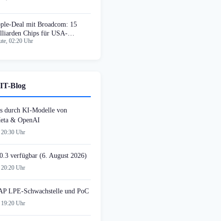
ple-Deal mit Broadcom: 15
lliarden Chips für USA-
te, 02:20 Uhr
oduktion
IT-Blog
s durch KI-Modelle von
Meta & OpenAI
 20:30 Uhr
0.3 verfügbar (6. August 2026)
 20:20 Uhr
AP LPE-Schwachstelle und PoC
 19:20 Uhr