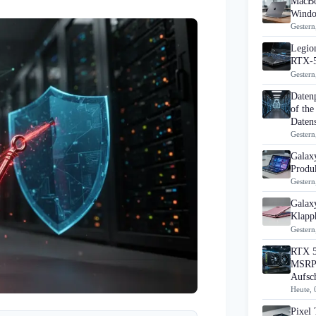
MacBo
Windo
Gestern
Legion
RTX-5
Gestern
Daten
of the
Datens
Gestern
Galax
Produk
Gestern
Galax
Klapp
Gestern
RTX 5
MSRP 
Aufsc
Heute, 
Pixel 