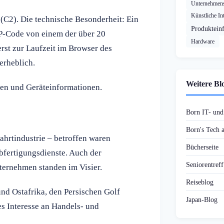
Unternehmens
Künstliche Int
C2). Die technische Besonderheit: Ein
Produktein
P-Code von einem der über 20
Hardware
erst zur Laufzeit im Browser des
erheblich.
Weitere Bl
ten und Geräteinformationen.
Born IT- un
Born's Tech
ahrtindustrie – betroffen waren
Bücherseite
bfertigungsdienste. Auch der
Seniorentref
ternehmen standen im Visier.
Reiseblog
nd Ostafrika, den Persischen Golf
Japan-Blog
es Interesse an Handels- und