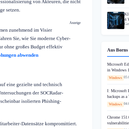
ssionalisierung von Akteuren, die nicht
ge setzen.
KI
4 
Anzeige
Ges
hmen zunehmend im Visier
fahren Sie, wie Sie moderne Cyber-
ur ohne großes Budget effektiv
Aus Borns 
rohungen abwenden
Microsoft Edg
in Windows 
05.
Windows
auf eine gezielte und technisch
I: Microsoft
e Untersuchungen der SOCRadar-
backups as a
heinbar isolierten Phishing-
04.
Windows
Chrome 151.0
vulnerabilitie
itarbeiter-Datensätze kompromittiert.