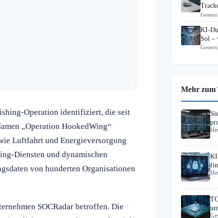
Track
Gestern
KI-Du
Sol – 
Gestern
Mehr zum
hing-Operation identifiziert, die seit
Si
pr
m Namen „Operation HookedWing“
Heu
Ko
 wie Luftfahrt und Energieversorgung
sting-Diensten und dynamischen
KI
fi
ngsdaten von hunderten Organisationen
Heu
Wo
TO
nternehmen SOCRadar betroffen. Die
um
Ges
In