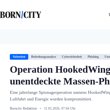
Zum
Inhalt
springen
Sicherheit
Bedrohungsanalyse
Cybersicherheit
Phishing
Unt
Operation HookedWing:
unentdeckte Massen-Phi
Eine jahrelange Spionageoperation namens HookedWing 
Luftfahrt und Energie wurden kompromittiert.
Borncity Redaktion
•
11.05.2026, 07:04 Uhr