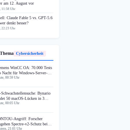
er am 12. August vor
, 11:58 Uhr
ell: Claude Fable 5 vs. GPT-5.6
wer denkt besser?
, 22:23 Uhr
 Thema
Cybersicherheit
emens WinCC OA: 70.000 Tests
o Nacht für Windows-Server-
te, 00:59 Uhr
mpatibilität
-Schwachstellensuche: Bynario
ndet 50 macOS-Lücken in 3
te, 00:05 Uhr
chen
NTOU-Angriff: Forscher
gehen Spectre-v2-Schutz bei
tern, 21:01 Uhr
tel und AMD