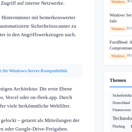
30.
Windows
 Zugriff auf interne Netzwerke.
Windows Serv
e Hintermänner mit bemerkenswerter
fails
 automatisierte Sicherheitsscanner zu
03.
Windows
ter in den Angriffswerkzeugen nach.
FortiBleed: 
Compromised 
18.
Windows
 für Windows-Server-Kompatibilität
Themen
tigen Architektur. Die erste Ebene
Sicherheitslü
io, Vercel oder on-fleek.app. Durch
Deutschland
er viele herkömmliche Webfilter.
Finanzwesen
Technolo
gelockt – getarnt als Mitteilungen der
Phishing
en oder Google-Drive-Freigaben.