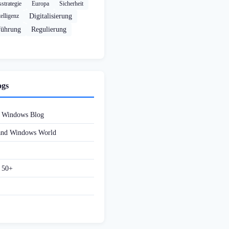
strategie
Europa
Sicherheit
elligenz
Digitalisierung
führung
Regulierung
ogs
d Windows Blog
 and Windows World
f 50+