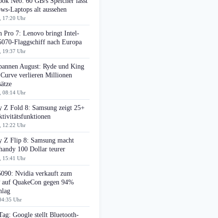
ok Neo: 60 GB/s Speicher lässt
ws-Laptops alt aussehen
, 17:20 Uhr
 Pro 7: Lenovo bringt Intel-
070-Flaggschiff nach Europa
, 19:37 Uhr
pannen August: Ryde und King
 Curve verlieren Millionen
ätze
, 08:14 Uhr
y Z Fold 8: Samsung zeigt 25+
tivitätsfunktionen
, 12:22 Uhr
y Z Flip 8: Samsung macht
handy 100 Dollar teurer
, 15:41 Uhr
090: Nvidia verkauft zum
auf QuakeCon gegen 94%
hlag
04:35 Uhr
Tag: Google stellt Bluetooth-