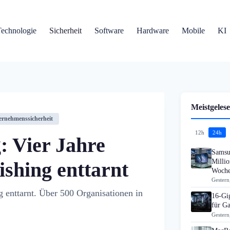
Technologie
Sicherheit
Software
Hardware
Mobile
KI
Meistgelese
ernehmenssicherheit
12h
24h
 Vier Jahre
Samsu
Millio
shing enttarnt
Woch
Gestern
enttarnt. Über 500 Organisationen in
16-Gi
für G
Gestern