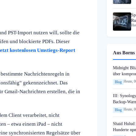
Sp
Ru
Heu
KI
d PST-Import nutzen will, sollte die
ifen und blockierte PDFs. Dieser
etzt kostenlosen Umstiegs-Report
Aus Borns 
Midnight Bli
 bestimmte Nachrichtenregeln in
über komprom
Heute, 
ionsfähig“ gekennzeichnet. Das
Blog
r Gmail-Nachrichten erstellen, die in
III: Synology
Backup-Warn
Heute, 
Blog
em Client verarbeitet, nicht
äten – etwa einem iPad – nicht
Shaid Hulud:
Hunderte npm
eine synchronisierten Regelsätze über