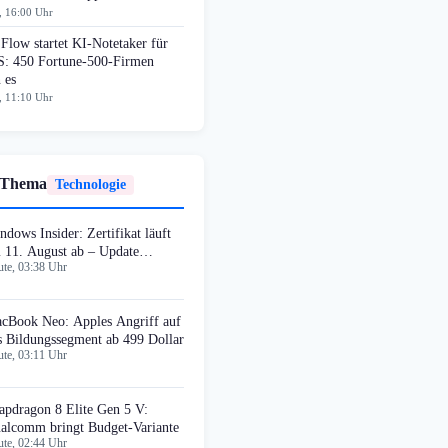
, 16:00 Uhr
Flow startet KI-Notetaker für
: 450 Fortune-500-Firmen
 es
, 11:10 Uhr
 Thema
Technologie
ndows Insider: Zertifikat läuft
 11. August ab – Update
te, 03:38 Uhr
forderlich
cBook Neo: Apples Angriff auf
s Bildungssegment ab 499 Dollar
te, 03:11 Uhr
apdragon 8 Elite Gen 5 V:
alcomm bringt Budget-Variante
te, 02:44 Uhr