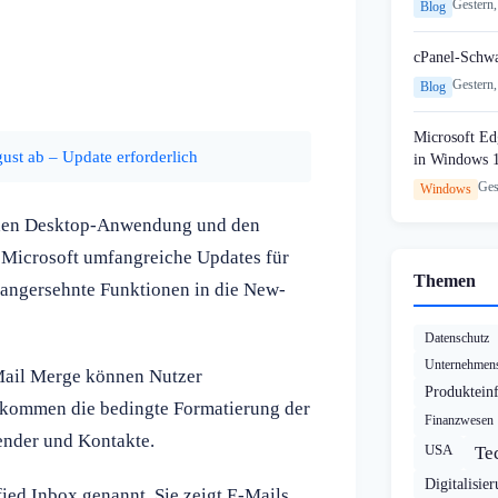
Gestern,
Blog
cPanel-Schw
Gestern,
Blog
Microsoft Edg
gust ab – Update erforderlich
in Windows 
Ges
Windows
schen Desktop-Anwendung und den
 Microsoft umfangreiche Updates für
Themen
 langersehnte Funktionen in die New-
Datenschutz
Unternehmens
 Mail Merge können Nutzer
Produktein
u kommen die bedingte Formatierung der
Finanzwesen
ender und Kontakte.
USA
Te
Digitalisie
ied Inbox genannt. Sie zeigt E-Mails