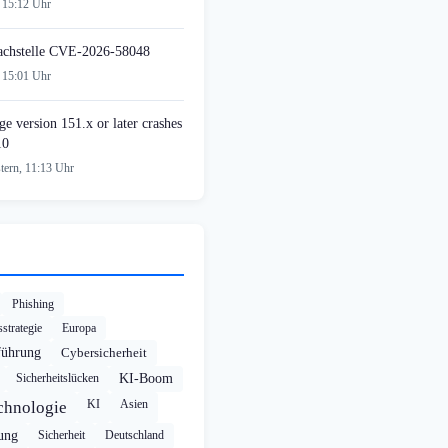
 15:12 Uhr
achstelle CVE-2026-58048
 15:01 Uhr
e version 151.x or later crashes
10
tern, 11:13 Uhr
Phishing
strategie
Europa
führung
Cybersicherheit
Sicherheitslücken
KI-Boom
KI
Asien
chnologie
rung
Sicherheit
Deutschland