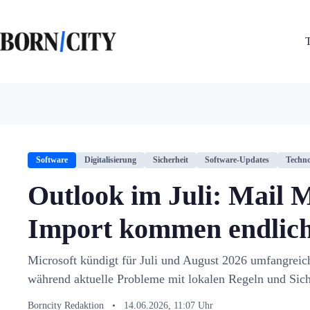
Zum
Inhalt
springen
Software
Digitalisierung
Sicherheit
Software-Updates
Techno
Outlook im Juli: Mail 
Import kommen endlic
Microsoft kündigt für Juli und August 2026 umfangrei
während aktuelle Probleme mit lokalen Regeln und Sich
Borncity Redaktion
•
14.06.2026, 11:07 Uhr