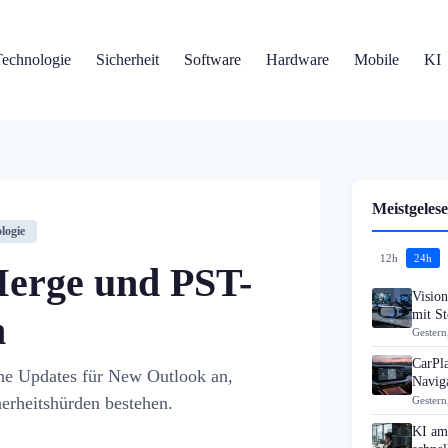
Technologie
Sicherheit
Software
Hardware
Mobile
KI
Meistgelese
logie
12h
24h
Merge und PST-
Visio
mit S
h
Gestern
CarPla
che Updates für New Outlook an,
Navig
erheitshürden bestehen.
Gestern
KI am 