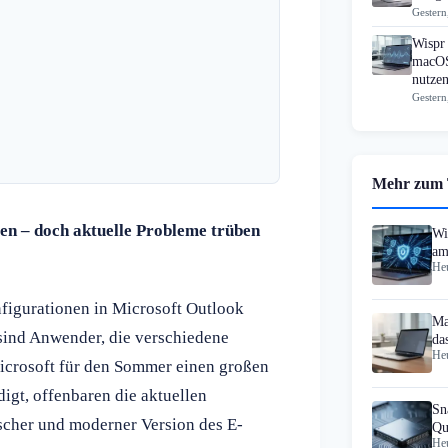
Gestern
Wispr 
macOS
nutzen
Gestern
Mehr zum
en – doch aktuelle Probleme trüben
Wi
am
Heu
er
nfigurationen in Microsoft Outlook
Ma
sind Anwender, die verschiedene
da
Heu
crosoft für den Sommer einen großen
gt, offenbaren die aktuellen
Sn
scher und moderner Version des E-
Qu
Heu