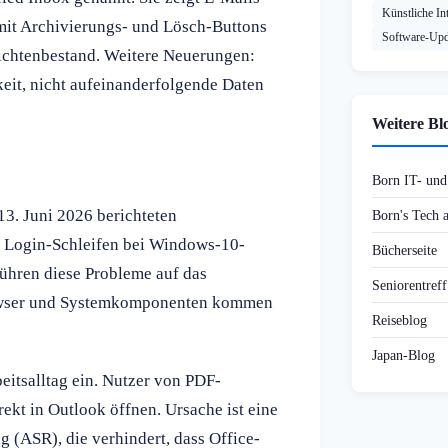
Künstliche Int
 mit Archivierungs- und Lösch-Buttons
Software-Upd
ichtenbestand. Weitere Neuerungen:
keit, nicht aufeinanderfolgende Daten
Weitere Bl
Born IT- un
13. Juni 2026 berichteten
Born's Tech
 Login-Schleifen bei Windows-10-
Bücherseite
ühren diese Probleme auf das
Seniorentref
rowser und Systemkomponenten kommen
Reiseblog
Japan-Blog
beitsalltag ein. Nutzer von PDF-
t in Outlook öffnen. Ursache ist eine
 (ASR), die verhindert, dass Office-