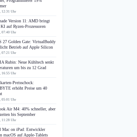
ller, Programmierer 19%
amer
, 12:31 Uhr
ade Version 11: AMD bringt
 KI auf Ryzen-Prozessoren
, 07:40 Uhr
 27 Golden Gate: VirtualBuddy
icht Betrieb auf Apple Silicon
, 07:21 Uhr
A Rubin: Neue Kühltech senkt
raturen um bis zu 12 Grad
, 16:55 Uhr
karten-Preisschock:
YTE erhöht Preise um 40
nt
, 05:01 Uhr
ok Air M4: 40% schneller, aber
zeiten bis September
, 11:28 Uhr
l Mac on iPad: Entwickler
en macOS auf Apple-Tablets