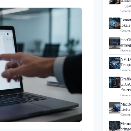
schne
langs
Gestern
Lemon
lokale
Gestern
macOS
ermögl
Gestern
NVIDI
Tempe
Gestern
Grafik
GIGAB
Proze
Gestern
MacBo
Liefer
Gestern
Virtua
bring