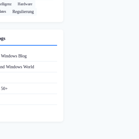
elligenz
Hardware
ates
Regulierung
ogs
d Windows Blog
 and Windows World
f 50+