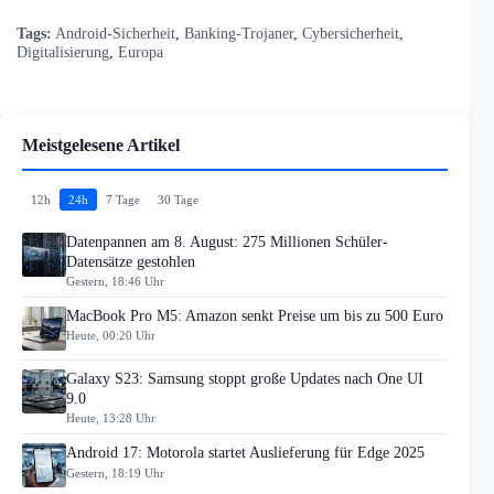
Tags:
Android-Sicherheit
,
Banking-Trojaner
,
Cybersicherheit
,
Digitalisierung
,
Europa
Meistgelesene Artikel
12h
24h
7 Tage
30 Tage
Datenpannen am 8. August: 275 Millionen Schüler-
Datensätze gestohlen
Gestern, 18:46 Uhr
MacBook Pro M5: Amazon senkt Preise um bis zu 500 Euro
Heute, 00:20 Uhr
Galaxy S23: Samsung stoppt große Updates nach One UI
9.0
Heute, 13:28 Uhr
Android 17: Motorola startet Auslieferung für Edge 2025
Gestern, 18:19 Uhr