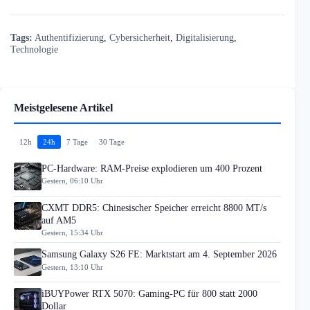
Tags:
Authentifizierung
,
Cybersicherheit
,
Digitalisierung
,
Technologie
Meistgelesene Artikel
12h
24h
7 Tage
30 Tage
PC-Hardware: RAM-Preise explodieren um 400 Prozent
Gestern, 06:10 Uhr
CXMT DDR5: Chinesischer Speicher erreicht 8800 MT/s
auf AM5
Gestern, 15:34 Uhr
Samsung Galaxy S26 FE: Marktstart am 4. September 2026
Gestern, 13:10 Uhr
iBUYPower RTX 5070: Gaming-PC für 800 statt 2000
Dollar