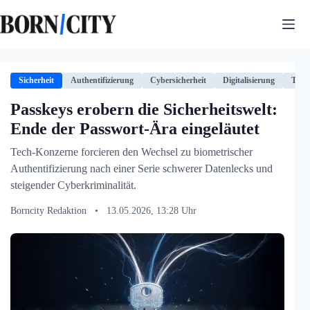
Zum
Inhalt
springen
Sicherheit
Authentifizierung
Cybersicherheit
Digitalisierung
Tech
Passkeys erobern die Sicherheitswelt:
Ende der Passwort-Ära eingeläutet
Tech-Konzerne forcieren den Wechsel zu biometrischer
Authentifizierung nach einer Serie schwerer Datenlecks und
steigender Cyberkriminalität.
Borncity Redaktion
•
13.05.2026, 13:28 Uhr