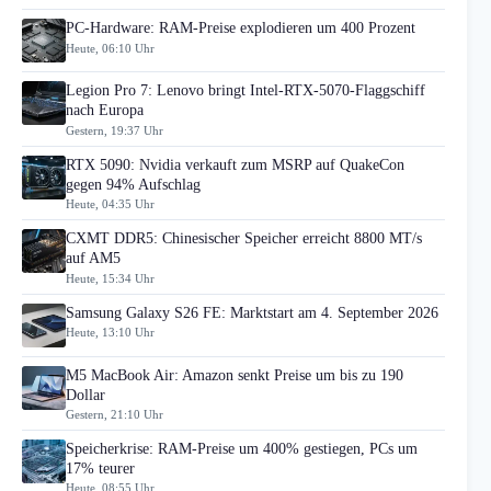
PC-Hardware: RAM-Preise explodieren um 400 Prozent
Heute, 06:10 Uhr
Legion Pro 7: Lenovo bringt Intel-RTX-5070-Flaggschiff
nach Europa
Gestern, 19:37 Uhr
RTX 5090: Nvidia verkauft zum MSRP auf QuakeCon
gegen 94% Aufschlag
Heute, 04:35 Uhr
CXMT DDR5: Chinesischer Speicher erreicht 8800 MT/s
auf AM5
Heute, 15:34 Uhr
Samsung Galaxy S26 FE: Marktstart am 4. September 2026
Heute, 13:10 Uhr
M5 MacBook Air: Amazon senkt Preise um bis zu 190
Dollar
Gestern, 21:10 Uhr
Speicherkrise: RAM-Preise um 400% gestiegen, PCs um
17% teurer
Heute, 08:55 Uhr