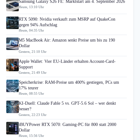
Samsung Galaxy S26 FE: Marktstart am 4. September 2026
Heute, 13:10 Uhr
RTX 5090: Nvidia verkauft zum MSRP auf QuakeCon
gegen 94% Aufschlag
Heute, 04:35 Uhr
M5 MacBook Air: Amazon senkt Preise um bis zu 190
Dollar
Gestern, 21:10 Uhr
Apple Wallet: Vier EU-Länder erhalten Account-Card-
Support
Gestern, 21:49 Uhr
Speicherkrise: RAM-Preise um 400% gestiegen, PCs um
17% teurer
Heute, 08:55 Uhr
KI-Duell: Claude Fable 5 vs. GPT-5.6 Sol – wer denkt
besser?
Gestern, 22:23 Uhr
iBUYPower RTX 5070: Gaming-PC für 800 statt 2000
Dollar
Heute, 15:56 Uhr