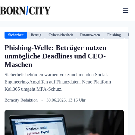
Zum
Inhalt
springen
Sicherheit
Betrug
Cybersicherheit
Finanzwesen
Phishing
Regu
Phishing-Welle: Betrüger nutzen
unmögliche Deadlines und CEO-
Maschen
Sicherheitsbehörden warnen vor zunehmenden Social-
Engineering-Angriffen auf Finanzdaten. Neue Plattform
Kali365 umgeht MFA-Schutz.
Borncity Redaktion
•
30.06.2026, 13:16 Uhr