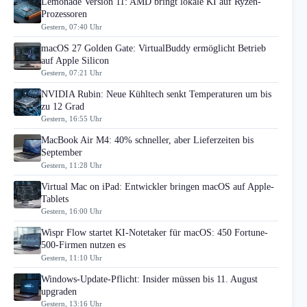
Lemonade Version 11: AMD bringt lokale KI auf Ryzen-
Prozessoren
Gestern, 07:40 Uhr
macOS 27 Golden Gate: VirtualBuddy ermöglicht Betrieb
auf Apple Silicon
Gestern, 07:21 Uhr
NVIDIA Rubin: Neue Kühltech senkt Temperaturen um bis
zu 12 Grad
Gestern, 16:55 Uhr
MacBook Air M4: 40% schneller, aber Lieferzeiten bis
September
Gestern, 11:28 Uhr
Virtual Mac on iPad: Entwickler bringen macOS auf Apple-
Tablets
Gestern, 16:00 Uhr
Wispr Flow startet KI-Notetaker für macOS: 450 Fortune-
500-Firmen nutzen es
Gestern, 11:10 Uhr
Windows-Update-Pflicht: Insider müssen bis 11. August
upgraden
Gestern, 13:16 Uhr