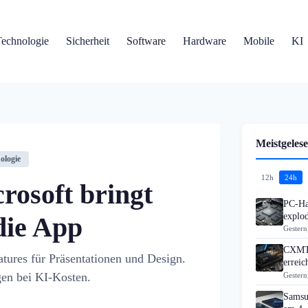
Technologie
Sicherheit
Software
Hardware
Mobile
KI
Meistgelese
ologie
12h
24h
rosoft bringt
PC-Ha
explo
die App
Gestern
CXMT 
tures für Präsentationen und Design.
errei
gen bei KI-Kosten.
Gestern
Samsu