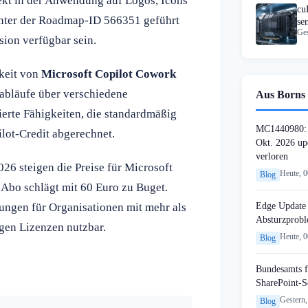
rekt in der Anwendung auf Logos, Icons
cu
 unter der Roadmap-ID 566351 geführt
se
Ges
Mi
sion verfügbar sein.
rkeit von
Microsoft Copilot Cowork
sabläufe über verschiedene
Aus Borns 
erte Fähigkeiten, die standardmäßig
MC1440980: 
ilot-Credit abgerechnet.
Okt. 2026 up
verloren
26 steigen die Preise für Microsoft
Heute, 
Blog
-Abo schlägt mit 60 Euro zu Buget.
Edge Update 
dungen für Organisationen mit mehr als
Absturzprob
igen Lizenzen nutzbar.
Heute, 
Blog
Bundesamts f
SharePoint-S
Gestern,
Blog