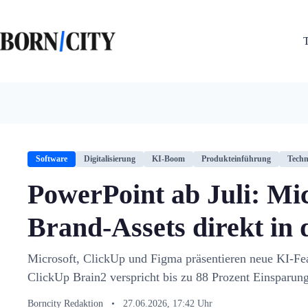
Zum
Inhalt
springen
Software
Digitalisierung
KI-Boom
Produkteinführung
Techn
PowerPoint ab Juli: Mic
Brand-Assets direkt in 
Microsoft, ClickUp und Figma präsentieren neue KI-Fea
ClickUp Brain2 verspricht bis zu 88 Prozent Einsparun
Borncity Redaktion
•
27.06.2026, 17:42 Uhr