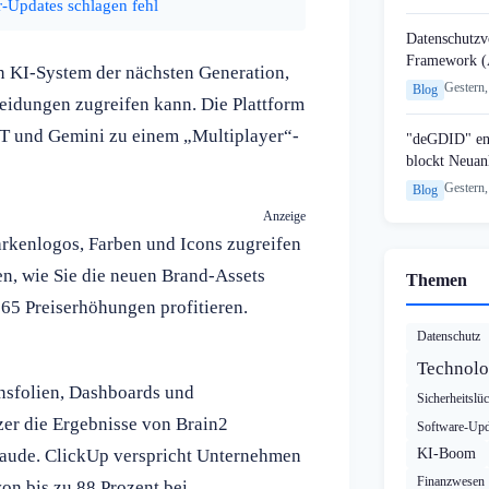
-Updates schlagen fehl
Datenschutzvo
Framework (
in KI-System der nächsten Generation,
Gestern,
Blog
eidungen zugreifen kann. Die Plattform
T und Gemini zu einem „Multiplayer“-
"deGDID" en
blockt Neuan
Gestern,
Blog
Anzeige
arkenlogos, Farben und Icons zugreifen
n, wie Sie die neuen Brand-Assets
Themen
365 Preiserhöhungen profitieren.
Datenschutz
Technolo
nsfolien, Dashboards und
Sicherheitslü
er die Ergebnisse von Brain2
Software-Upd
aude. ClickUp verspricht Unternehmen
KI-Boom
Finanzwesen
on bis zu 88 Prozent bei