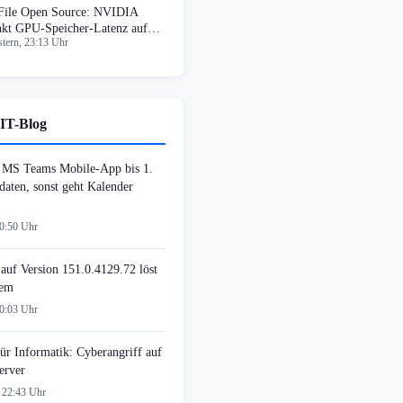
File Open Source: NVIDIA
nkt GPU-Speicher-Latenz auf
tern, 23:13 Uhr
krosekunden
IT-Blog
MS Teams Mobile-App bis 1.
daten, sonst geht Kalender
00:50 Uhr
auf Version 151.0.4129.72 löst
lem
00:03 Uhr
ür Informatik: Cyberangriff auf
erver
 22:43 Uhr