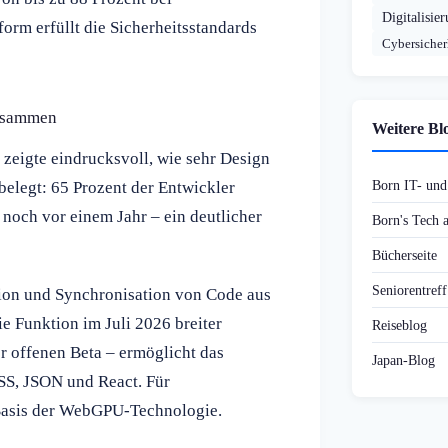
Digitalisie
orm erfüllt die Sicherheitsstandards
Cybersicher
zusammen
Weitere Bl
 zeigte eindrucksvoll, wie sehr Design
Born IT- un
belegt: 65 Prozent der Entwickler
noch vor einem Jahr – ein deutlicher
Born's Tech
Bücherseite
Seniorentref
tion und Synchronisation von Code aus
ie Funktion im Juli 2026 breiter
Reiseblog
er offenen Beta – ermöglicht das
Japan-Blog
SS, JSON und React. Für
asis der WebGPU-Technologie.