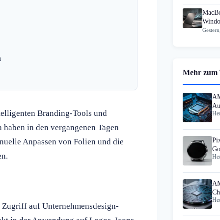
MacBo
Windo
Gestern
n
Mehr zum
AM
Au
telligenten Branding-Tools und
Heu
sc
ma haben in den vergangenen Tagen
Pi
nuelle Anpassen von Folien und die
Go
en.
Heu
AM
Ch
Heu
en Zugriff auf Unternehmensdesign-