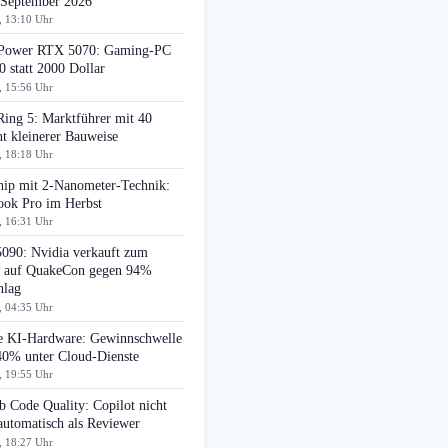
 September 2026
, 13:10 Uhr
ower RTX 5070: Gaming-PC
0 statt 2000 Dollar
, 15:56 Uhr
Ring 5: Marktführer mit 40
t kleinerer Bauweise
, 18:18 Uhr
ip mit 2-Nanometer-Technik:
ok Pro im Herbst
, 16:31 Uhr
090: Nvidia verkauft zum
auf QuakeCon gegen 94%
hlag
, 04:35 Uhr
e KI-Hardware: Gewinnschwelle
 40% unter Cloud-Dienste
, 19:55 Uhr
 Code Quality: Copilot nicht
automatisch als Reviewer
, 18:27 Uhr