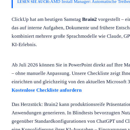
AMD Install Manager: Automatische Treiber
LESEN SIE AUCH:
ClickUp hat am heutigen Samstag
Brain2
vorgestellt – e
das auf interne Aufgaben, Dokumente und frühere Entsch
kombiniert mehrere große Sprachmodelle wie Claude, GP
KI-Erlebnis.
Ab Juli 2026 können Sie in PowerPoint direkt auf Ihre M
– ohne manuelle Anpassung. Unsere Checkliste zeigt Ihne
einrichten und gleichzeitig von den aktuellen Microsoft 
Kostenlose Checkliste anfordern
Das Herzstück: Brain2 kann produktionsreife Präsentatio
Anwendungen generieren. In Blindtests bevorzugten Nutz
gegenüber Standardkonfigurationen von ChatGPT und Cl
eine Konsolidierung ihrer KI-Ausgaben – Einsparungen v