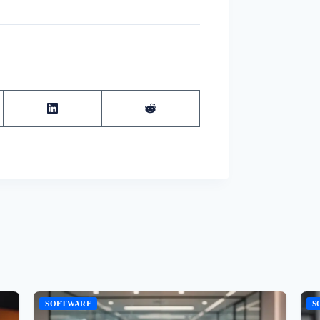
SOFTWARE
S