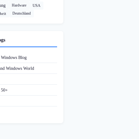
rung
Hardware
USA
heit
Deutschland
ogs
d Windows Blog
 and Windows World
f 50+