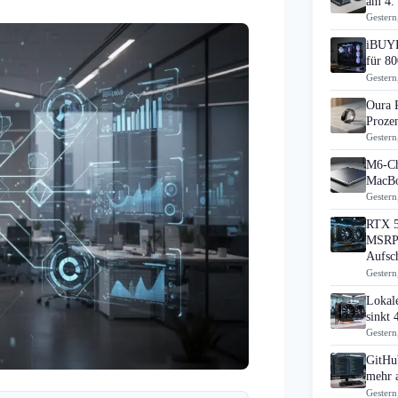
am 4.
Gestern
iBUYP
für 80
Gestern
Oura 
Prozen
Gestern
M6-Ch
MacBo
Gestern
RTX 5
MSRP 
Aufsc
Gestern
Lokal
sinkt
Gestern
GitHub
mehr 
Gestern