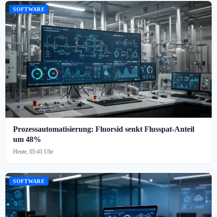
SOFTWARE
Prozessautomatisierung: Fluorsid senkt Flusspat-Anteil
um 48%
Heute, 05:41 Uhr
SOFTWARE