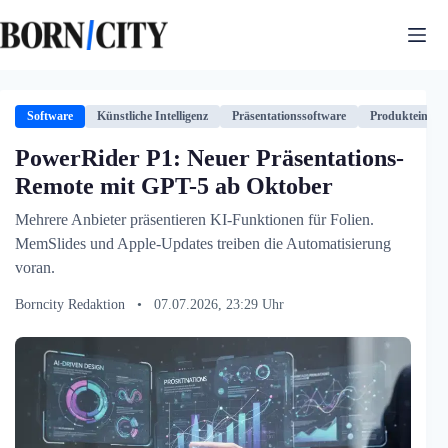
Zum
Inhalt
springen
Software
Künstliche Intelligenz
Präsentationssoftware
Produkteinfüh
PowerRider P1: Neuer Präsentations-
Remote mit GPT-5 ab Oktober
Mehrere Anbieter präsentieren KI-Funktionen für Folien.
MemSlides und Apple-Updates treiben die Automatisierung
voran.
Borncity Redaktion
•
07.07.2026, 23:29 Uhr