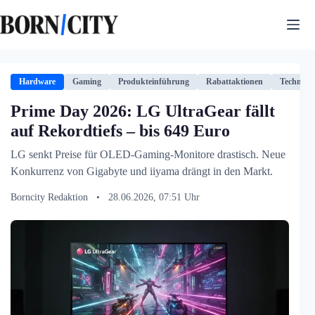
Zum
Inhalt
springen
Hardware
Gaming
Produkteinführung
Rabattaktionen
Technolog
Prime Day 2026: LG UltraGear fällt
auf Rekordtiefs – bis 649 Euro
LG senkt Preise für OLED-Gaming-Monitore drastisch. Neue
Konkurrenz von Gigabyte und iiyama drängt in den Markt.
Borncity Redaktion
•
28.06.2026, 07:51 Uhr