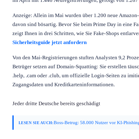
im April mit 1.446 Neuregistrierungen, gefolgt von 1.267
Anzeige: Allein im Mai wurden über 1.200 neue Amazon-D
davon sind bösartig. Bevor Sie beim Prime Day in eine Fa
zeigt Ihnen in drei Schritten, wie Sie Fake-Shops entlarv
Sicherheitsguide jetzt anfordern
Von den Mai-Registrierungen stuften Analysten 9,2 Prozen
Betrüger setzen auf Domain-Squatting: Sie erstellen täu
.help, .cam oder .club, um offizielle Login-Seiten zu imiti
Zugangsdaten und Kreditkarteninformationen.
Jeder dritte Deutsche bereits geschädigt
Boss-Betrug: 58.000 Nutzer vor KI-Phishin
LESEN SIE AUCH: