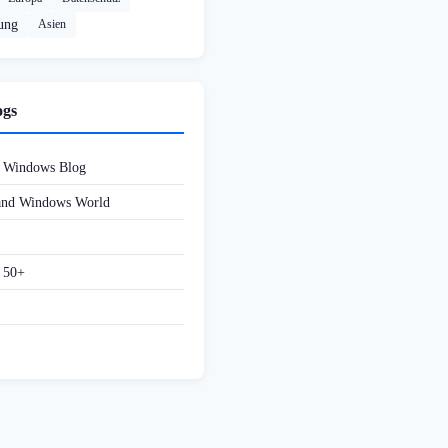
rung
Asien
ogs
d Windows Blog
 and Windows World
f 50+