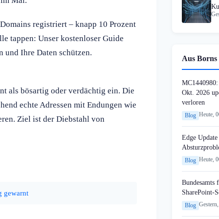
 im Mai.
Ku
Ges
Co
omains registriert – knapp 10 Prozent
lle tappen: Unser kostenloser Guide
en und Ihre Daten schützen.
Aus Borns 
MC1440980: 
t als bösartig oder verdächtig ein. Die
Okt. 2026 up
verloren
schend echte Adressen mit Endungen wie
Heute, 
Blog
eren. Ziel ist der Diebstahl von
Edge Update 
Absturzprob
Heute, 
Blog
Bundesamts f
SharePoint-S
g gewarnt
Gestern,
Blog