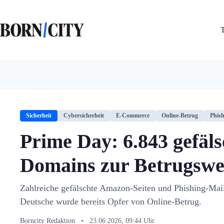
Zum
Inhalt
springen
Sicherheit
Cybersicherheit
E-Commerce
Online-Betrug
Phis
Prime Day: 6.843 gefäl
Domains zur Betrugswe
Zahlreiche gefälschte Amazon-Seiten und Phishing-Mail
Deutsche wurde bereits Opfer von Online-Betrug.
Borncity Redaktion
•
23.06.2026, 09:44 Uhr