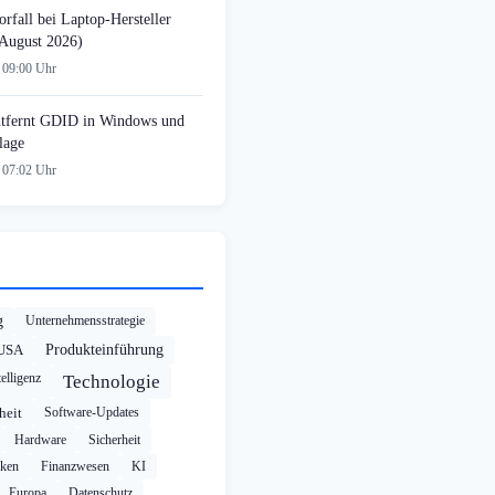
rfall bei Laptop-Hersteller
August 2026)
 09:00 Uhr
tfernt GDID in Windows und
lage
 07:02 Uhr
g
Unternehmensstrategie
USA
Produkteinführung
elligenz
Technologie
heit
Software-Updates
Hardware
Sicherheit
cken
Finanzwesen
KI
Europa
Datenschutz