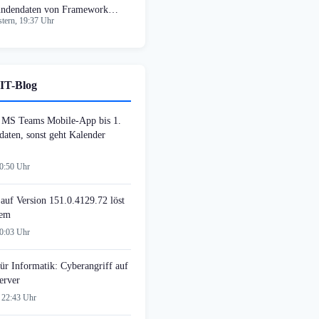
ndendaten von Framework
tern, 19:37 Uhr
mputer
IT-Blog
MS Teams Mobile-App bis 1.
daten, sonst geht Kalender
00:50 Uhr
auf Version 151.0.4129.72 löst
lem
00:03 Uhr
ür Informatik: Cyberangriff auf
erver
 22:43 Uhr