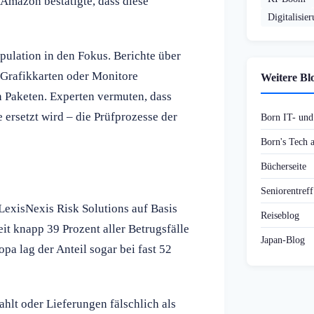
Amazon bestätigte, dass diese
Digitalisie
ulation in den Fokus. Berichte über
 Grafikkarten oder Monitore
Weitere Bl
n Paketen. Experten vermuten, dass
ersetzt wird – die Prüfprozesse der
Born IT- un
Born's Tech
Bücherseite
Seniorentref
 LexisNexis Risk Solutions auf Basis
Reiseblog
it knapp 39 Prozent aller Betrugsfälle
Japan-Blog
pa lag der Anteil sogar bei fast 52
hlt oder Lieferungen fälschlich als