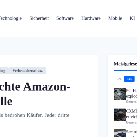
Technologie
Sicherheit
Software
Hardware
Mobile
KI
Meistgelese
hing
Verbraucherschutz
12h
24h
schte Amazon-
PC-Ha
explo
lle
Gestern
CXMT 
s bedrohen Käufer. Jeder dritte
errei
Gestern
Samsu