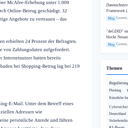
einer McAfee-Erhebung unter 1.000
Datenschutzvo
urch Online-Betrug geschädigt. 32
Framework (
Gestern,
stige Angebote zu vertrauen – das
Blog
"deGDID" en
blockt Neuan
n erhielten 24 Prozent der Befragten.
Gestern,
Blog
be von Zahlungsdaten aufgefordert.
 Internetnutzer hatten bereits
Schaden bei Shopping-Betrug lag bei 219
Themen
Regulierun
Phishing
Künstliche Int
hing-E-Mail. Unter dem Betreff eines
Cybersicher
ziellen Adressen wie
Deutschland
eine persönliche Anrede und führen
Sicherheitslü
KI-Boom