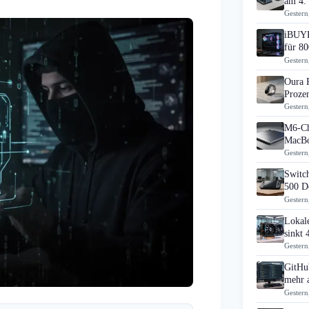
am 4.
Gestern
iBUYP
für 80
Gestern
Oura 
Prozen
Gestern
M6-Ch
MacBo
Gestern
Switch
500 D
Gestern
Lokal
sinkt
Gestern
GitHub
mehr 
Gestern