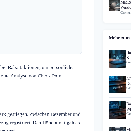
MacBo
Windo
Gestern
Mehr zum
Bo
KI
Ges
bei Rabattaktionen, um persönliche
 eine Analyse von Check Point
Kr
Do
Ges
An
Bo
Wh
 stark gestiegen. Zwischen Dezember und
Ges
ug registriert. Den Höhepunkt gab es
Me