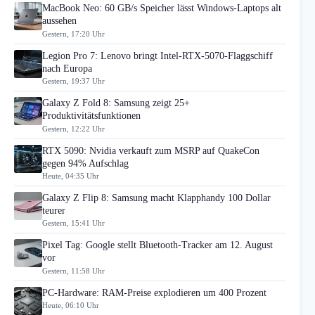
MacBook Neo: 60 GB/s Speicher lässt Windows-Laptops alt
aussehen
Gestern, 17:20 Uhr
Legion Pro 7: Lenovo bringt Intel-RTX-5070-Flaggschiff
nach Europa
Gestern, 19:37 Uhr
Galaxy Z Fold 8: Samsung zeigt 25+
Produktivitätsfunktionen
Gestern, 12:22 Uhr
RTX 5090: Nvidia verkauft zum MSRP auf QuakeCon
gegen 94% Aufschlag
Heute, 04:35 Uhr
Galaxy Z Flip 8: Samsung macht Klapphandy 100 Dollar
teurer
Gestern, 15:41 Uhr
Pixel Tag: Google stellt Bluetooth-Tracker am 12. August
vor
Gestern, 11:58 Uhr
PC-Hardware: RAM-Preise explodieren um 400 Prozent
Heute, 06:10 Uhr