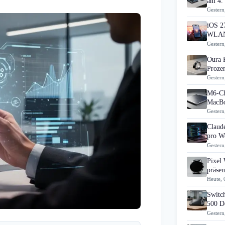
am 4.
Gestern
iOS 27
WLAN
Gestern
Oura 
Prozen
Gestern
M6-Ch
MacBo
Gestern
Claud
pro Wo
Gestern
Pixel
präsen
Heute, 
Switch
500 D
Gestern