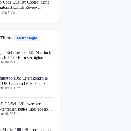
 Code Quality: Copilot nicht
automatisch als Reviewer
, 18:27 Uhr
 Thema
Technologie
ple Refurbished: M5 MacBook
o ab 1.439 Euro verfügbar
te, 09:19 Uhr
atsApp iOS: Elternkontrolle
t QR-Code und PIN-Schutz
te, 09:00 Uhr
T-5.6 Sol: 68% weniger
ktenfehler, neues Interface ab
te, 08:50 Uhr
gust
cMagic: 100+ Bildformate und