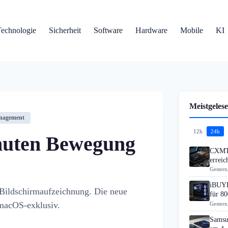
Technologie
Sicherheit
Software
Hardware
Mobile
KI
Meistgelese
nagement
12h
24h
inuten Bewegung
CXMT 
errei
Gestern
iBUYP
 Bildschirmaufzeichnung. Die neue
für 80
 macOS-exklusiv.
Gestern
Samsu