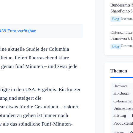
Bundesamts f
SharePoint-S
Gestern,
Blog
439 Euro verfügbar
Datenschutzvo
Framework (
Gestern,
Blog
Eine aktuelle Studie der Columbia
dicine, liefert überraschend klare
t genau fünf Minuten – und zwar jede
Themen
Hardware
igte in den USA. Ergebnis: Ein kurzer
KI-Boom
ung und steigert die
Cybersicher
ar etwas für die Gesundheit – riskiert
Unternehmens
 Stunden zu gehen ist immer noch
Phishing
iv als das stündliche Fünf-Minuten-
Produktein
Europa
R