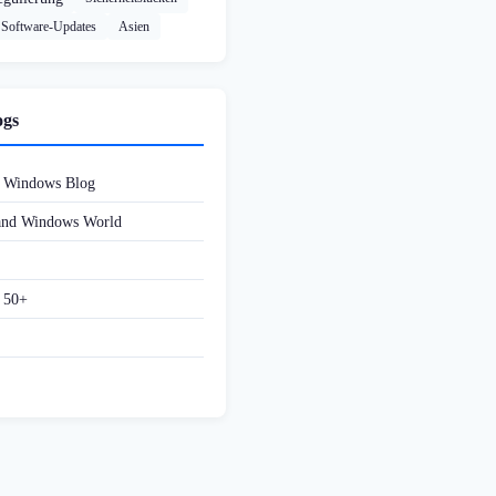
Software-Updates
Asien
ogs
d Windows Blog
 and Windows World
f 50+