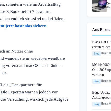
Sy
, scheitern viele im Arbeitsalltag
Heu
ose E-Book liefert 7 bewährte
ben endlich stressfrei und effizient
t jetzt kostenlos sichern
Aus Borns 
Black Hat U
erläutern de
uch an Nutzer ohne
Heute, 
Blog
und wandelt sie in wiederverwendbare
MC1440980: 
ung vorerst auf macOS beschränkt –
Okt. 2026 up
bar.
verloren
Heute, 
Blog
KI als „Denkpartner“ für
 Die Experten warnen jedoch vor
Edge Update 
Absturzprob
 die Versuchung, wirklich jede Aufgabe
Heute, 
Blog