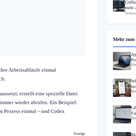
GitHub
mehr 
Gestern
Mehr zum
Ap
Pr
Heu
hre Arbeitsabläufe einmal
ch.
Wh
mi
Heu
ssetzt, erstellt eine spezielle Datei
immer wieder abrufen. Ein Beispiel:
GP
en Prozess einmal – und Codex
Fa
Heu
Au
Anzeige
Ma