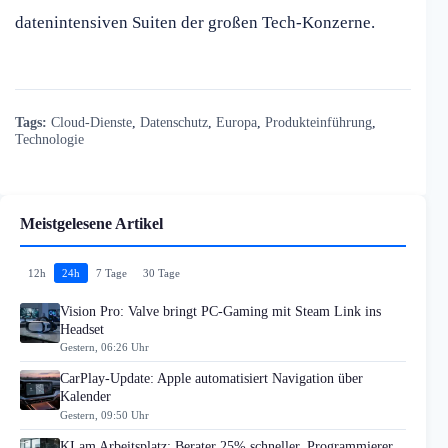
datenintensiven Suiten der großen Tech-Konzerne.
Tags:
Cloud-Dienste
,
Datenschutz
,
Europa
,
Produkteinführung
,
Technologie
Meistgelesene Artikel
12h
24h
7 Tage
30 Tage
Vision Pro: Valve bringt PC-Gaming mit Steam Link ins
Headset
Gestern, 06:26 Uhr
CarPlay-Update: Apple automatisiert Navigation über
Kalender
Gestern, 09:50 Uhr
KI am Arbeitsplatz: Berater 25% schneller, Programmierer